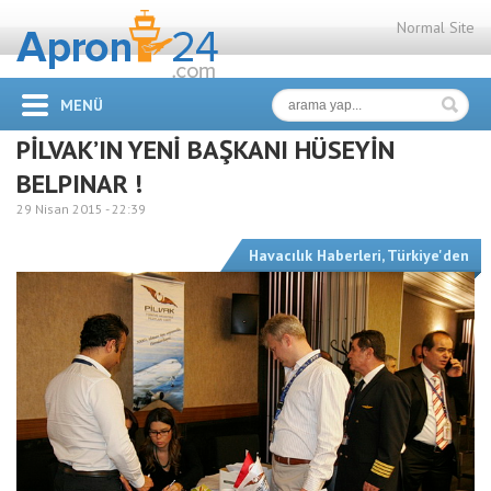
Normal Site
MENÜ
PİLVAK’IN YENİ BAŞKANI HÜSEYİN
BELPINAR !
29 Nisan 2015 -
22:39
Havacılık Haberleri
,
Türkiye'den