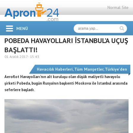
Normal Site
MENÜ
POBEDA HAVAYOLLARI İSTANBUL’A UÇUŞ
BAŞLATTI!
01 Aralık 2017 -
15:43
Havacılık Haberleri
,
Tüm Manşetler
,
Türkiye'den
Aeroflot Havayolları’nın alt kuruluşu olan düşük maliyetli havayolu
şirketi Pobeda, bugün Rusya’nın başkenti Moskova ile İstanbul arasında
seferlere başladı.