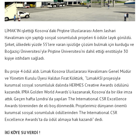
LİMAK’IN işlettiği Kosova’daki Priştine Uluslararası Adem Jashari
Havalimanı için yaptığı sosyal sorumluluk projeleri 6 ödüle layık görüldü.
Şirket, ülkedeki yüzde 55’lere varan işsizliğe çözüm bulmak için kurduğu ve
Boğaziçi Üniversitesi’yle Priştine Üniversitesi’ni dahil ettiği enstitüyle 30
kişiye istihdam sağladı.
Bu proje 4 ödül aldı. Limak Kosova Uluslararası Havalimanı Genel Müdür
ve Yönetim Kurulu Üyesi Haldun Fırat Köktürk, “LimakASI projesiyle
kurumsal sosyal sorumluluk dalında HERMES Creative Awards ödülünü
kazandık. IPRA Golden World Awards’ü kazanarak, Kosova’da bir ilke imza
attık. Geçen hafta Londra’da yapılan The International CSR Excellence
Awards töreninden de eli boş dönmedik. Projelerimiz dünyanın önemli
kurumsal sosyal sorumluluk ödüllerinden The International CSR
Excellence Awards’ta da ödül almaya hak kazandı” dedi.
İKİ KÖYE SU VERDİ !