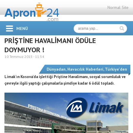
Normal Site
MENÜ
PRİŞTİNE HAVALİMANI ÖDÜLE
DOYMUYOR !
10 Temmuz 2015 -
11:54
Dünyadan
,
Havacılık Haberleri
,
Türkiye'den
Limak’ın Kosova’da işlettiği Priştine Havalimanı, sosyal sorumluluk ve
çevreyle ilgili yaptığı çalışmalarla şimdiye kadar 6 ödül topladı.