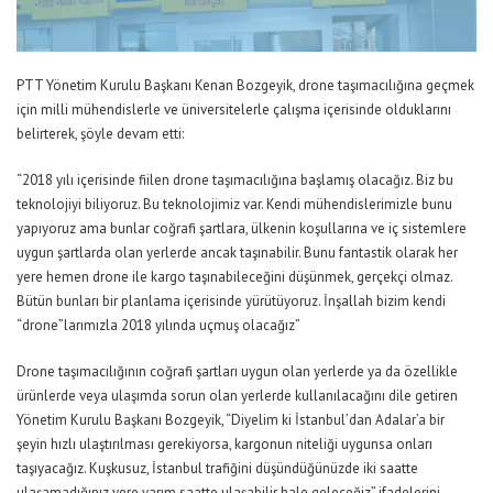
PTT Yönetim Kurulu Başkanı Kenan Bozgeyik, drone taşımacılığına geçmek
için milli mühendislerle ve üniversitelerle çalışma içerisinde olduklarını
belirterek, şöyle devam etti:
“2018 yılı içerisinde fiilen drone taşımacılığına başlamış olacağız. Biz bu
teknolojiyi biliyoruz. Bu teknolojimiz var. Kendi mühendislerimizle bunu
yapıyoruz ama bunlar coğrafi şartlara, ülkenin koşullarına ve iç sistemlere
uygun şartlarda olan yerlerde ancak taşınabilir. Bunu fantastik olarak her
yere hemen drone ile kargo taşınabileceğini düşünmek, gerçekçi olmaz.
Bütün bunları bir planlama içerisinde yürütüyoruz. İnşallah bizim kendi
“drone”larımızla 2018 yılında uçmuş olacağız”
Drone taşımacılığının coğrafi şartları uygun olan yerlerde ya da özellikle
ürünlerde veya ulaşımda sorun olan yerlerde kullanılacağını dile getiren
Yönetim Kurulu Başkanı Bozgeyik, “Diyelim ki İstanbul’dan Adalar’a bir
şeyin hızlı ulaştırılması gerekiyorsa, kargonun niteliği uygunsa onları
taşıyacağız. Kuşkusuz, İstanbul trafiğini düşündüğünüzde iki saatte
ulaşamadığınız yere yarım saatte ulaşabilir hale geleceğiz” ifadelerini