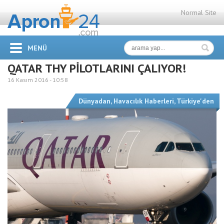
Normal Site
MENÜ
QATAR THY PİLOTLARINI ÇALIYOR!
16 Kasım 2016 -
10:58
Dünyadan
,
Havacılık Haberleri
,
Türkiye'den