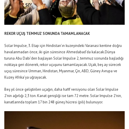
REKOR UÇUŞ TEMMUZ SONUNDA TAMAMLANACAK
Solar Impulse, 3. Etap için Hindistan’ın kuzeyindeki Varanasi kentine doğru
havalanmadan önce, iki gün süresince Ahmedabad’da kalacak.Dünya
turuna Abu Dabi’den başlayan Solar Impulse 2, temmuz sonunda başladığı
noktaya geri dönerek, rekor uçuşunu tamamlayacak. Uçak, beş ay sürecek
uçuş süresince Umman, Hindistan, Myanmar, Çin, ABD, Güney Avrupa ve
Kuzey Afrika’ya uğrayacak.
Beş yıl önce geliştirilen uçağın, daha hafif versiyonu olan Solar Impulse
2’nin ağırlığı 2,3 ton. Kanat genişliği ise tam 72 metre. Solar Impulse 2’nin,
kanatlarında toplam 17 bin 248 güneş hücresi (pili) bulunuyor.