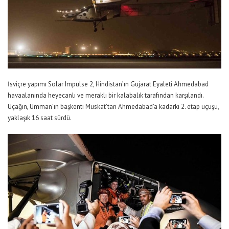
İsviçre yapımı Solar Impulse 2, Hindistan’ın Gujarat Eyaleti Ahmedabad
havaalanında heyecanlı ve meraklı bir kalabalık tarafından karşılandı.
Uçağın, Umman’ın başkenti Muskat’tan Ahmedabad’a kadarki 2. etap uçuşu,
yaklaşık 16 saat sürdü.