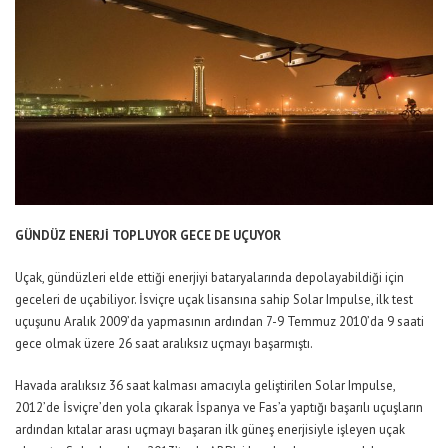
GÜNDÜZ ENERJİ TOPLUYOR GECE DE UÇUYOR
Uçak, gündüzleri elde ettiği enerjiyi bataryalarında depolayabildiği için
geceleri de uçabiliyor. İsviçre uçak lisansına sahip Solar Impulse, ilk test
uçuşunu Aralık 2009’da yapmasının ardından 7-9 Temmuz 2010’da 9 saati
gece olmak üzere 26 saat aralıksız uçmayı başarmıştı.
Havada aralıksız 36 saat kalması amacıyla geliştirilen Solar Impulse,
2012’de İsviçre’den yola çıkarak İspanya ve Fas’a yaptığı başarılı uçuşların
ardından kıtalar arası uçmayı başaran ilk güneş enerjisiyle işleyen uçak