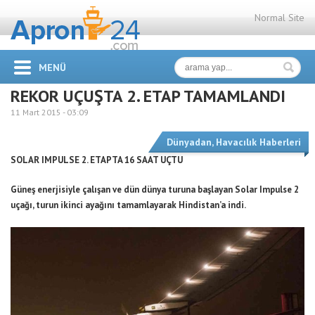
Normal Site
MENÜ
REKOR UÇUŞTA 2. ETAP TAMAMLANDI
11 Mart 2015 -
03:09
Dünyadan
,
Havacılık Haberleri
SOLAR IMPULSE 2. ETAPTA 16 SAAT UÇTU
Güneş enerjisiyle çalışan ve dün dünya turuna başlayan Solar Impulse 2
uçağı, turun ikinci ayağını tamamlayarak Hindistan’a indi.