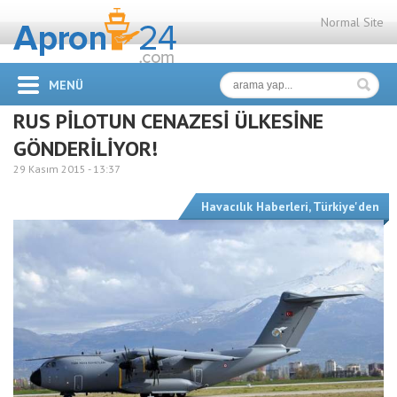
Normal Site
MENÜ
RUS PİLOTUN CENAZESİ ÜLKESİNE
GÖNDERİLİYOR!
29 Kasım 2015 -
13:37
Havacılık Haberleri
,
Türkiye'den