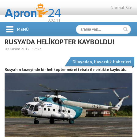
Normal Site
MENÜ
RUSYA’DA HELİKOPTER KAYBOLDU!
09 Kasım 2017 -
17:32
Dünyadan
,
Havacılık Haberleri
Rusya’nın kuzeyinde bir helikopter mürettebatı ile birlikte kayboldu.