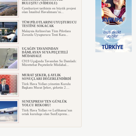
BULUŞTU! (VİDEOLU)
Cumhuriyet tarihinin en büyük projesi
olan İstanbul Havalimanı’nı...
TÜM PİLOTLARINI UYUŞTURUCU
TESTİNE SOKACAK
Malaysia Airlines'tan Tüm Pilotlara
Zorunlu Uyuşturucu Testi Kara...
UÇAĞIN TAVANINDAN
DAMLAYAN SUYA PEÇETELİ
MÜDAHALE
C919 Uçağında Tavandan Su Damladı:
Mürettebat Peçetelerle Müdahal...
MURAT ŞEKER, 6 AYLIK
SONUÇLARI DEĞERLENDİRDİ
Türk Hava Yolları yönetim Kurulu
Başkanı Murat Şeker, şirketin 2....
SUNEXPRESS’TEN GÜNLÜK
YOLCU REKORU!
Türk Hava Yolları ve Lufthansa’nın
ortak kuruluşu olan SunExpress...
IBERYA HAVAYOLLARI GÜNEŞ
TUTULMASI İÇİN ÖZEL UÇUŞ
DÜZENLİYOR