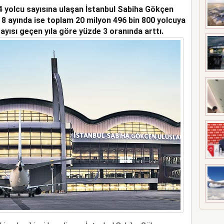
4 yolcu sayısına ulaşan İstanbul Sabiha Gökçen
UÇAĞI KAZA KRIMA UĞRADI
lk 8 ayında ise toplam 20 milyon 496 bin 800 yolcuya
 sayısı geçen yıla göre yüzde 3 oranında arttı.