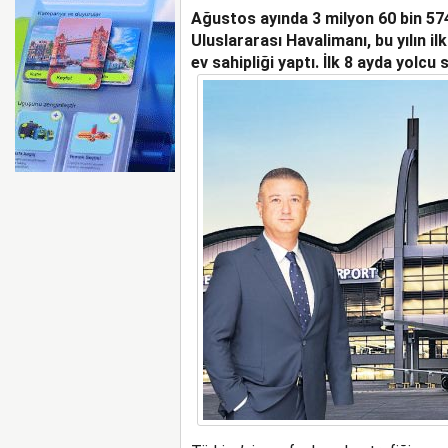
Ağustos ayında 3 milyon 60 bin 57
AYJET’E AİT EĞİTİM 
Uluslararası Havalimanı, bu yılın i
ev sahipliği yaptı. İlk 8 ayda yolcu