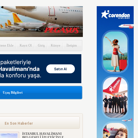
itene Ekle
Kayıt Ol
Giriş
Künye
İletişim
Uçuş Bilgileri
En Son Haberler
İSTANBUL HAVALİMANI
BELGESELİ İZLEYİCİYLE