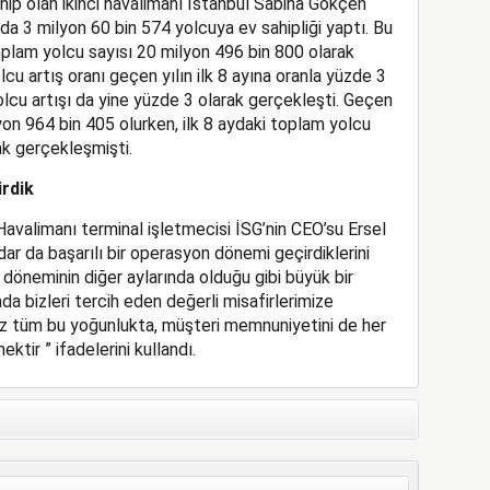
ahip olan ikinci havalimanı İstanbul Sabiha Gökçen
da 3 milyon 60 bin 574 yolcuya ev sahipliği yaptı. Bu
plam yolcu sayısı 20 milyon 496 bin 800 olarak
 artış oranı geçen yılın ilk 8 ayına oranla yüzde 3
lcu artışı da yine yüzde 3 olarak gerçekleşti. Geçen
yon 964 bin 405 olurken, ilk 8 aydaki toplam yolcu
ak gerçekleşmişti.
irdik
avalimanı terminal işletmecisi İSG’nin CEO’su Ersel
dar da başarılı bir operasyon dönemi geçirdiklerini
döneminin diğer aylarında olduğu gibi büyük bir
da bizleri tercih eden değerli misafirlerimize
ız tüm bu yoğunlukta, müşteri memnuniyetini de her
ktir ” ifadelerini kullandı.