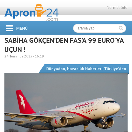
Normal Site
MENÜ
SABİHA GÖKÇEN’DEN FAS’A 99 EURO’YA
UÇUN !
24 Temmuz 2015 -
16:19
Dünyadan
,
Havacılık Haberleri
,
Türkiye'den