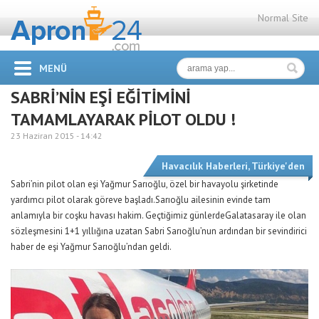
Normal Site
MENÜ
SABRİ’NİN EŞİ EĞİTİMİNİ
TAMAMLAYARAK PİLOT OLDU !
23 Haziran 2015 -
14:42
Havacılık Haberleri
,
Türkiye'den
Sabri’nin pilot olan eşi Yağmur Sarıoğlu, özel bir havayolu şirketinde
yardımcı pilot olarak göreve başladı.Sarıoğlu ailesinin evinde tam
anlamıyla bir coşku havası hakim. Geçtiğimiz günlerdeGalatasaray ile olan
sözleşmesini 1+1 yıllığına uzatan Sabri Sarıoğlu’nun ardından bir sevindirici
haber de eşi Yağmur Sarıoğlu’ndan geldi.