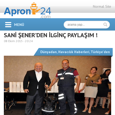
Normal Site
MENÜ
SANİ ŞENER’DEN İLGİNÇ PAYLAŞIM !
08 Ekim 2015 -
20:24
Dünyadan
,
Havacılık Haberleri
,
Türkiye'den