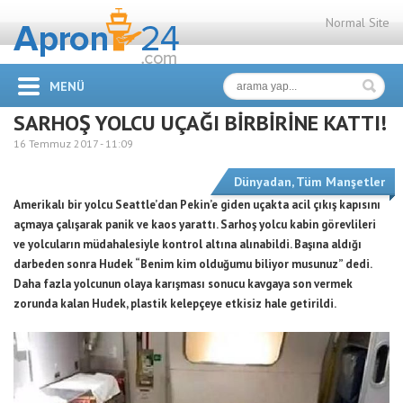
Normal Site
MENÜ
SARHOŞ YOLCU UÇAĞI BİRBİRİNE KATTI!
16 Temmuz 2017 -
11:09
Dünyadan
,
Tüm Manşetler
Amerikalı bir yolcu Seattle’dan Pekin’e giden uçakta acil çıkış kapısını
açmaya çalışarak panik ve kaos yarattı. Sarhoş yolcu kabin görevlileri
ve yolcuların müdahalesiyle kontrol altına alınabildi. Başına aldığı
darbeden sonra Hudek “Benim kim olduğumu biliyor musunuz” dedi.
Daha fazla yolcunun olaya karışması sonucu kavgaya son vermek
zorunda kalan Hudek, plastik kelepçeye etkisiz hale getirildi.