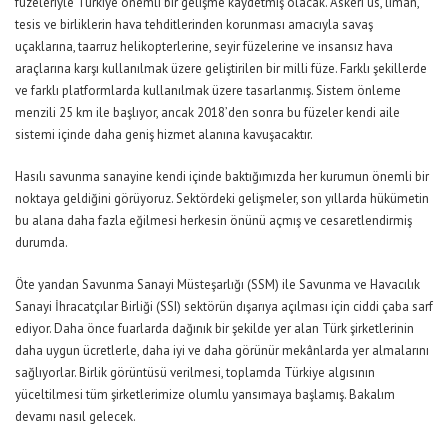
füzeleriyle Türkiye önemli bir gelişme kaydetmiş olacak. Askeri üs, liman,
tesis ve birliklerin hava tehditlerinden korunması amacıyla savaş
uçaklarına, taarruz helikopterlerine, seyir füzelerine ve insansız hava
araçlarına karşı kullanılmak üzere geliştirilen bir milli füze. Farklı şekillerde
ve farklı platformlarda kullanılmak üzere tasarlanmış. Sistem önleme
menzili 25 km ile başlıyor, ancak 2018’den sonra bu füzeler kendi aile
sistemi içinde daha geniş hizmet alanına kavuşacaktır.
Hasılı savunma sanayine kendi içinde baktığımızda her kurumun önemli bir
noktaya geldiğini görüyoruz. Sektördeki gelişmeler, son yıllarda hükümetin
bu alana daha fazla eğilmesi herkesin önünü açmış ve cesaretlendirmiş
durumda.
Öte yandan Savunma Sanayi Müsteşarlığı (SSM) ile Savunma ve Havacılık
Sanayi İhracatçılar Birliği (SSI) sektörün dışarıya açılması için ciddi çaba sarf
ediyor. Daha önce fuarlarda dağınık bir şekilde yer alan Türk şirketlerinin
daha uygun ücretlerle, daha iyi ve daha görünür mekânlarda yer almalarını
sağlıyorlar. Birlik görüntüsü verilmesi, toplamda Türkiye algısının
yüceltilmesi tüm şirketlerimize olumlu yansımaya başlamış. Bakalım
devamı nasıl gelecek.