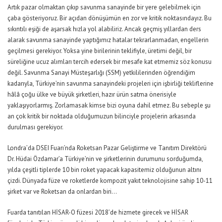
Artık pazar olmaktan çıkıp savunma sanayinde bir yere gelebilmek için
çaba gösteriyoruz. Bir açıdan dönüşümün en zor ve kritik noktasındayız. Bu
sıkıntılı eşiği de aşarsak hızla yol alabiliriz. Ancak geçmiş yıllardan ders
alarak savunma sanayinde yaptığımız hatalar tekrarlanmadan, engellerin
geçilmesi gerekiyor. Yoksa yine birilerinin teklifiyle, üretimi değil, bir
süreliğine ucuz alımları tercih edersek bir mesafe kat etmemiz söz konusu
değil. Savunma Sanayi Müsteşarlığı (SSM) yetkililerinden öğrendiğim
kadarıyla, Türkiye’nin savunma sanayindeki projeleri için işbirliği tekliflerine
hâlâ çoğu ülke ve büyük şirketleri, hazır ürün satma önerisiyle
yaklaşıyorlarmış. Zorlamasak kimse bizi oyuna dahil etmez. Bu sebeple şu
an çok kritik bir noktada olduğumuzun bilinciyle projelerin arkasında
durulması gerekiyor.
Londra’da DSEI Fuarı’nda Roketsan Pazar Geliştirme ve Tanıtım Direktörü
Dr. Hüdai Özdamar’a Türkiye’nin ve şirketlerinin durumunu sorduğumda,
yılda çeşitli tiplerde 10 bin roket yapacak kapasitemiz olduğunun altını
çizdi. Dünyada füze ve roketlerde kompozit yakıt teknolojisine sahip 10-11
şirket var ve Roketsan da onlardan biri…
Fuarda tanıtılan HİSAR-O füzesi 2018’de hizmete girecek ve HİSAR