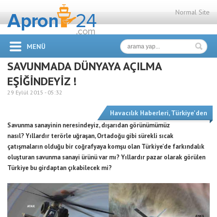
Normal Site
MENÜ
SAVUNMADA DÜNYAYA AÇILMA
EŞİĞİNDEYİZ !
29 Eylül 2015 -
05:32
Havacılık Haberleri
,
Türkiye'den
Savunma sanayinin neresindeyiz, d
ışarıdan görünümümüz
nasıl?
Yıllardır terörle uğraşan, Ortadoğu gibi sürekli sıcak
çatışmaların olduğu bir coğrafyaya komşu olan Türkiye’de farkındalık
oluşturan savunma sanayi ürünü var mı?
Yıllardır pazar olarak görülen
Türkiye bu girdaptan çıkabilecek mi?