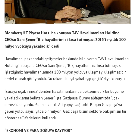
Blomberg HT Piyasa Hattı’na konuşan TAV Havalimanları Holding
CEO’su Sani Şener “Biz hayallerimizi kısa tutmuşuz. 2015’te yıllık 100
milyon yolcuyu yakaladık” dedi.
Havalimanı pazarındaki gelişmeler hakkında bilgi veren TAV Havalimanları
Holding’in başarılı CEO’su Sani Şener, “Biz, hayallerimizi kısa tutmuşuz.
İşlettiğimiz havalimanlarında 100 milyon yolcuya ulaşmayı ulaşılmaz bir
hedef olarak görüyorduk. Bu rakamı bu yıl yakalayıp geçtik”diye konuştu.
‘Buraya uçak inmez’ denilen havalimanlarında beklenmedik bir büyüme
yakaladıklarını belirten Şener “İşte Gazipaşa. Burayı aldığımızda ‘uçak
inmez’ deniyordu. Pistini uzattık. Alt yapıyı sağladık. Bugün Gazipaşa’ya
gelen yolcu sayısı yılda bir milyon. Gazipaşa bizim sektöre bakışımızın bir
göstergesi” ifadelerini kullandı.
“EKONOMİ VE PARA DOĞUYA KAYIYOR”