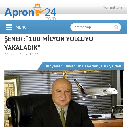
Normal Site
MENÜ
ŞENER: “100 MİLYON YOLCUYU
YAKALADIK”
27 Kasım 2015 -
16:32
Dünyadan
,
Havacılık Haberleri
,
Türkiye'den