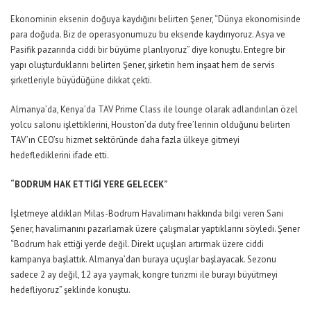
Ekonominin eksenin doğuya kaydığını belirten Şener, “Dünya ekonomisinde
para doğuda. Biz de operasyonumuzu bu eksende kaydırıyoruz. Asya ve
Pasifik pazarında ciddi bir büyüme planlıyoruz” diye konuştu. Entegre bir
yapı oluşturduklarını belirten Şener, şirketin hem inşaat hem de servis
şirketleriyle büyüdüğüne dikkat çekti.
Almanya’da, Kenya’da TAV Prime Class ile lounge olarak adlandırılan özel
yolcu salonu işlettiklerini, Houston’da duty free’lerinin olduğunu belirten
TAV’ın CEO’su hizmet sektöründe daha fazla ülkeye gitmeyi
hedeflediklerini ifade etti.
“BODRUM HAK ETTİĞİ YERE GELECEK”
İşletmeye aldıkları Milas-Bodrum Havalimanı hakkında bilgi veren Sani
Şener, havalimanını pazarlamak üzere çalışmalar yaptıklarını söyledi. Şener
“Bodrum hak ettiği yerde değil. Direkt uçuşları artırmak üzere ciddi
kampanya başlattık. Almanya’dan buraya uçuşlar başlayacak. Sezonu
sadece 2 ay değil, 12 aya yaymak, kongre turizmi ile burayı büyütmeyi
hedefliyoruz” şeklinde konuştu.