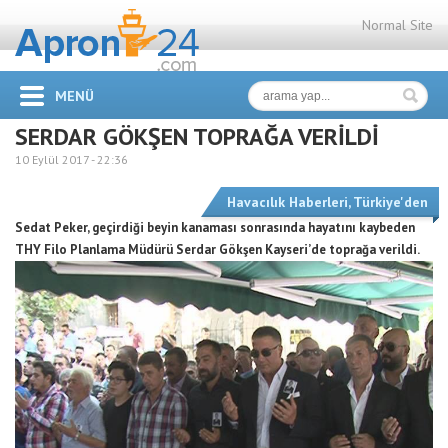
Normal Site
MENÜ
SERDAR GÖKŞEN TOPRAĞA VERİLDİ
10 Eylül 2017 -
22:36
Havacılık Haberleri
,
Türkiye'den
Sedat Peker, geçirdiği beyin kanaması sonrasında hayatını kaybeden
THY Filo Planlama Müdürü Serdar Gökşen Kayseri’de toprağa verildi.