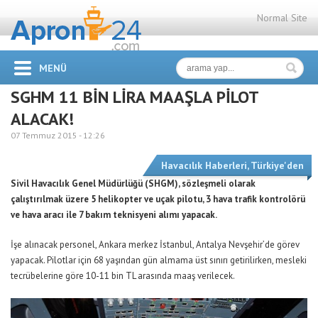
Normal Site
MENÜ
SGHM 11 BİN LİRA MAAŞLA PİLOT
ALACAK!
07 Temmuz 2015 -
12:26
Havacılık Haberleri
,
Türkiye'den
Sivil Havacılık Genel Müdürlüğü (SHGM), sözleşmeli olarak
çalıştırılmak üzere 5 helikopter ve uçak pilotu, 3 hava trafik kontrolörü
ve hava aracı ile 7 bakım teknisyeni alımı yapacak.
İşe alınacak personel, Ankara merkez İstanbul, Antalya Nevşehir’de görev
yapacak. Pilotlar için 68 yaşından gün almama üst sınırı getirilirken, mesleki
tecrübelerine göre 10-11 bin TL arasında maaş verilecek.