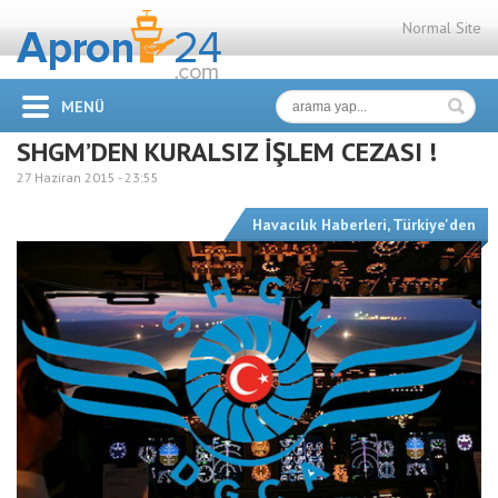
Normal Site
MENÜ
SHGM’DEN KURALSIZ İŞLEM CEZASI !
27 Haziran 2015 -
23:55
Havacılık Haberleri
,
Türkiye'den