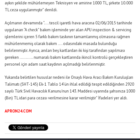
aykırı şekilde mühürlemeyen Teknisyen ve amirine 1000 TL, şirkete 10.000
TL ceza uygulanmıştır” denildi.
Açılmanın devamında “…. tescil işaretli hava aracına 02/06/2015 tarihinde
uygulanan “A check” bakım işleminde yer alan APU inspection & servicing
işlemlerini içeren 5 farklı bakım taskının tamamlanmış olmasına rağmen
mühürlenmemiş olarak bakım …. odasındaki masada bulunduğu
belirlenmiştir. Ayrıca, anılan beş kartlardan iki kişi tarafından yapılması
gereken ……….. numaralı bakım kartlarında ikincil kontrolü gerçekleştiren
personel için adam saat kaydının açılmadığı belirlenmiştir.
Yukarıda belirtilen hususlar nedeni ile Onaylı Hava Aracı Bakım Kuruluşları
Talimatı (SHT-145) Ek-1 Tablo 14’ün ihlal edildiği tespit edildiğinden 2920
sayılı Türk Sivil Havacılık Kanunu’nun 143. Maddesi uyarında şahsınıza 1000
(Bin) TL idari para cezası verilmesine karar verilmiştir” İfadeleri yer aldı.
APRON24.COM