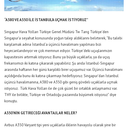
“A380 VE A350 İLE İSTANBUL’A UÇMAK İSTİYORUZ”
Singapur Hava Yolları Türkiye Genel Müdürü Tw Tang Türkiye’den
Singapur’a seyahat konusunda yoğun talep aldıklarını belirterek, “Bu talebi
karşılamak adına İstanbul’a üçüncü havalimanı yapılması bizi
heyecanlandırıyor ve çok memnun ediyor. Türkiye’deki uçuşlarımızın
kapasitesini artırmak istiyoruz. Bunu ya büyük uçaklarla, ya da uçuş
frekansımızı iki katına çıkararak yapabiliriz. Şu anda İstanbul-Singapur
arasında haftanın her günü karşılıklı birer uçuşumuz var. Üçüncü havalimanı
açıldığında bunu iki katına çıkarmayı hedefliyoruz. Singapur’dan İstanbul
üçüncü havalimanına, A380 ve A350 gibi geniş gövdeli uçaklarla uçmak
istiyoruz. Türk Hava Yolları ile de çok güzel bir ortaklık anlaşmamız var.
THY ile birlikte, Türkiye ve Ortadoğu pazarında büyümek istiyoruz” diye
konuştu.
A350’NİN GETİRECEĞİ AVANTAJLAR NELER?
Airbus A350 Varyant tipi yeni uçaklarla ilklerin havayolu olarak yine bir