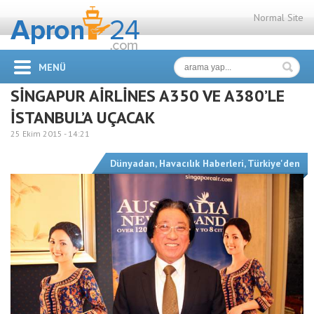
Normal Site
MENÜ
SİNGAPUR AİRLİNES A350 VE A380’LE
İSTANBUL’A UÇACAK
25 Ekim 2015 -
14:21
Dünyadan
,
Havacılık Haberleri
,
Türkiye'den