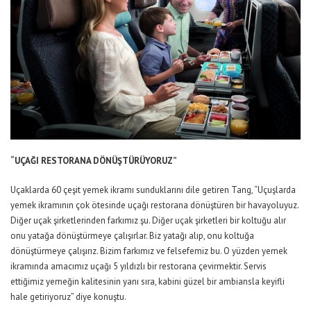
“UÇAĞI RESTORANA DÖNÜŞTÜRÜYORUZ”
Uçaklarda 60 çeşit yemek ikramı sunduklarını dile getiren Tang, “Uçuşlarda
yemek ikramının çok ötesinde uçağı restorana dönüştüren bir havayoluyuz.
Diğer uçak şirketlerinden farkımız şu. Diğer uçak şirketleri bir koltuğu alır
onu yatağa dönüştürmeye çalışırlar. Biz yatağı alıp, onu koltuğa
dönüştürmeye çalışırız. Bizim farkımız ve felsefemiz bu. O yüzden yemek
ikramında amacımız uçağı 5 yıldızlı bir restorana çevirmektir. Servis
ettiğimiz yemeğin kalitesinin yanı sıra, kabini güzel bir ambiansla keyifli
hale getiriyoruz” diye konuştu.