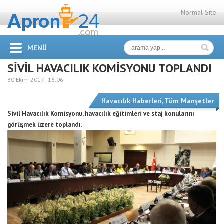
Normal Site
MENÜ
SİVİL HAVACILIK KOMİSYONU TOPLANDI
30 Ekim 2017 -
16:06
Havacılık Haberleri
,
Tüm Manşetler
Sivil Havacılık Komisyonu, havacılık eğitimleri ve staj konularını
görüşmek üzere toplandı.