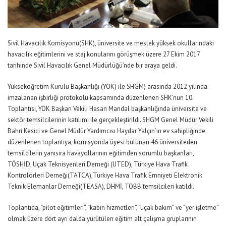
Sivil Havacılık Komisyonu(SHK), üniversite ve meslek yüksek okullarındaki
havacılık eğitimlerini ve staj konularını görüşmek üzere 27 Ekim 2017
tarihinde Sivil Havacılık Genel Müdürlüğü’nde bir araya geldi.
Yükseköğretim Kurulu Başkanlığı (YÖK) ile SHGM) arasında 2012 yılında
imzalanan işbirliği protokolü kapsamında düzenlenen SHK’nun 10.
Toplantısı, YÖK Başkan Vekili Hasan Mandal başkanlığında üniversite ve
sektör temsilcilerinin katılımı ile gerçekleştirildi. SHGM Genel Müdür Vekili
Bahri Kesici ve Genel Müdür Yardımcısı Haydar Yalçın’ın ev sahipliğinde
düzenlenen toplantıya, komisyonda üyesi bulunan 46 üniversiteden
temsilcilerin yanısıra havayollarının eğitimden sorumlu başkanları,
TÖSHİD, Uçak Teknisyenleri Derneği (UTED), Türkiye Hava Trafik
Kontrolörleri Derneği(TATCA),Türkiye Hava Trafik Emniyeti Elektronik
Teknik Elemanlar Derneği(TEASA), DHMİ, TOBB temsilcileri katıldı.
Toplantıda, “pilot eğitimleri”, “kabin hizmetleri”, “uçak bakım” ve “yer işletme”
olmak üzere dört ayrı dalda yürütülen eğitim alt çalışma gruplarının