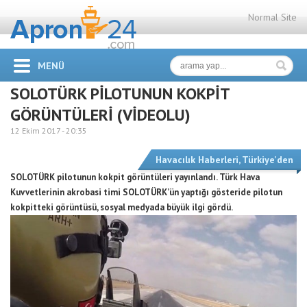
Normal Site
MENÜ
SOLOTÜRK PİLOTUNUN KOKPİT
GÖRÜNTÜLERİ (VİDEOLU)
12 Ekim 2017 -
20:35
Havacılık Haberleri
,
Türkiye'den
SOLOTÜRK pilotunun kokpit görüntüleri yayınlandı. Türk Hava
Kuvvetlerinin akrobasi timi SOLOTÜRK’ün yaptığı gösteride pilotun
kokpitteki görüntüsü, sosyal medyada büyük ilgi gördü.