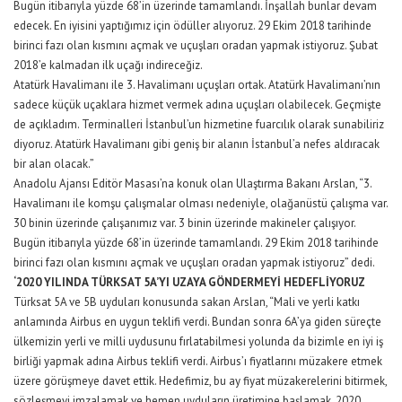
Bugün itibarıyla yüzde 68’in üzerinde tamamlandı. İnşallah bunlar devam
edecek. En iyisini yaptığımız için ödüller alıyoruz. 29 Ekim 2018 tarihinde
birinci fazı olan kısmını açmak ve uçuşları oradan yapmak istiyoruz. Şubat
2018’e kalmadan ilk uçağı indireceğiz.
Atatürk Havalimanı ile 3. Havalimanı uçuşları ortak. Atatürk Havalimanı’nın
sadece küçük uçaklara hizmet vermek adına uçuşları olabilecek. Geçmişte
de açıkladım. Terminalleri İstanbul’un hizmetine fuarcılık olarak sunabiliriz
diyoruz. Atatürk Havalimanı gibi geniş bir alanın İstanbul’a nefes aldıracak
bir alan olacak.”
Anadolu Ajansı Editör Masası’na konuk olan Ulaştırma Bakanı Arslan, “3.
Havalimanı ile komşu çalışmalar olması nedeniyle, olağanüstü çalışma var.
30 binin üzerinde çalışanımız var. 3 binin üzerinde makineler çalışıyor.
Bugün itibarıyla yüzde 68’in üzerinde tamamlandı. 29 Ekim 2018 tarihinde
birinci fazı olan kısmını açmak ve uçuşları oradan yapmak istiyoruz” dedi.
‘2020 YILINDA TÜRKSAT 5A’YI UZAYA GÖNDERMEYİ HEDEFLİYORUZ
Türksat 5A ve 5B uyduları konusunda sakan Arslan, “Mali ve yerli katkı
anlamında Airbus en uygun teklifi verdi. Bundan sonra 6A’ya giden süreçte
ülkemizin yerli ve milli uydusunu fırlatabilmesi yolunda da bizimle en iyi iş
birliği yapmak adına Airbus teklifi verdi. Airbus’ı fiyatlarını müzakere etmek
üzere görüşmeye davet ettik. Hedefimiz, bu ay fiyat müzakerelerini bitirmek,
sözleşmeyi imzalamak ve hemen uyduların üretimine başlamak. 2020