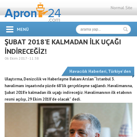
Normal Site
MENÜ
ŞUBAT 2018’E KALMADAN İLK UÇAĞI
İNDİRECEĞİZ!
06 Ekim 2017 -
11:38
Havacılık Haberleri
,
Türkiye'den
Ulaştırma, Denizcilik ve Haberleşme Bakanı Arslan “İstanbul 3.
havalimanı inşaatında yüzde 68’lik gerçekleşme sağlandı. Havalimanına,
Şubat 2018’e kalmadan ilk uçağı indireceğiz. Havalimanının ilk etabının
resmi açılışı, 29 Ekim 2018’de olacak” dedi.