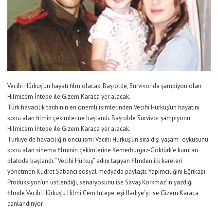
Vecihi Hürkuş’un hayatı film olacak. Başrolde, Survivor’da şampiyon olan
Hilmicem İntepe ile Gizem Karaca yer alacak.
Türk havacılık tarihinin en önemli isimlerinden Vecihi Hürkuş’un hayatını
konu alan filmin çekimlerine başlandı. Başrolde Survivor şampiyonu
Hilmicem İntepe ile Gizem Karaca yer alacak.
Türkiye’de havacılığın öncü ismi Vecihi Hürkuş’un sıra dışı yaşam- öyküsünü
konu alan sinema filminin çekimlerine Kemerburgaz-Göktürk’e kurulan
platoda başlandı. “Vecihi Hürkuş” adını taşıyan filmden ilk kareleri
yönetmen Kudret Sabancı sosyal medyada paylaştı. Yapımcılığını Eğrikapı
Prodüksiyon’un üstlendiği, senaryosunu ise Savaş Korkmaz’ın yazdığı
filmde Vecihi Hürkuş’u Hilmi Cem İntepe, eşi Hadiye’yi ise Gizem Karaca
canlandırıyor