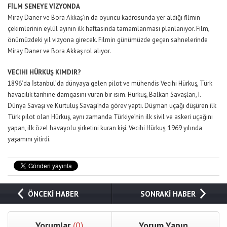
FİLM SENEYE VİZYONDA
Miray Daner ve Bora Akkaş’ın da oyuncu kadrosunda yer aldığı filmin
çekimlerinin eylül ayının ilk haftasında tamamlanması planlanıyor. Film,
önümüzdeki yıl vizyona girecek. Filmin günümüzde geçen sahnelerinde
Miray Daner ve Bora Akkaş rol alıyor.
VECİHİ HÜRKUŞ KİMDİR?
1896’da İstanbul’da dünyaya gelen pilot ve mühendis Vecihi Hürkuş, Türk
havacılık tarihine damgasını vuran bir isim. Hürkuş, Balkan Savaşları, I.
Dünya Savaşı ve Kurtuluş Savaşı’nda görev yaptı. Düşman uçağı düşüren ilk
Türk pilot olan Hürkuş, aynı zamanda Türkiye’nin ilk sivil ve askeri uçağını
yapan, ilk özel havayolu şirketini kuran kişi. Vecihi Hürkuş, 1969 yılında
yaşamını yitirdi.
ÖNCEKİ HABER
SONRAKİ HABER
Yorumlar
(0)
Yorum Yapın