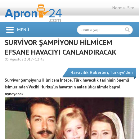
Normal Site
MENÜ
SURVİVOR ŞAMPİYONU HİLMİCEM
EFSANE HAVACIYI CANLANDIRACAK
05 Ağustos 2017 -
12:45
Havacılık Haberleri
,
Türkiye'den
Survivor Şampiyonu Hilmicem İntepe, Türk havacılık tarihinin önemli
isimlerinden Vecihi Hurkuş’un hayatının anlatıldığı filmde başrol
oynayacak.