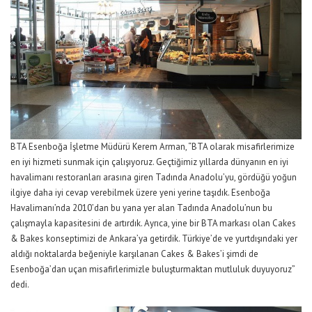
BTA Esenboğa İşletme Müdürü Kerem Arman, “BTA olarak misafirlerimize
en iyi hizmeti sunmak için çalışıyoruz. Geçtiğimiz yıllarda dünyanın en iyi
havalimanı restoranları arasına giren Tadında Anadolu’yu, gördüğü yoğun
ilgiye daha iyi cevap verebilmek üzere yeni yerine taşıdık. Esenboğa
Havalimanı’nda 2010’dan bu yana yer alan Tadında Anadolu’nun bu
çalışmayla kapasitesini de artırdık. Ayrıca, yine bir BTA markası olan Cakes
& Bakes konseptimizi de Ankara’ya getirdik. Türkiye’de ve yurtdışındaki yer
aldığı noktalarda beğeniyle karşılanan Cakes & Bakes’i şimdi de
Esenboğa’dan uçan misafirlerimizle buluşturmaktan mutluluk duyuyoruz”
dedi.