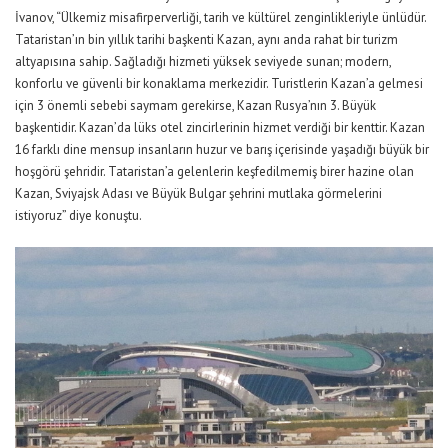
İvanov, “Ülkemiz misafirperverliği, tarih ve kültürel zenginlikleriyle ünlüdür.
Tataristan’ın bin yıllık tarihi başkenti Kazan, aynı anda rahat bir turizm
altyapısına sahip. Sağladığı hizmeti yüksek seviyede sunan; modern,
konforlu ve güvenli bir konaklama merkezidir. Turistlerin Kazan’a gelmesi
için 3 önemli sebebi saymam gerekirse, Kazan Rusya’nın 3. Büyük
başkentidir. Kazan’da lüks otel zincirlerinin hizmet verdiği bir kenttir. Kazan
16 farklı dine mensup insanların huzur ve barış içerisinde yaşadığı büyük bir
hoşgörü şehridir. Tataristan’a gelenlerin keşfedilmemiş birer hazine olan
Kazan, Sviyajsk Adası ve Büyük Bulgar şehrini mutlaka görmelerini
istiyoruz” diye konuştu.