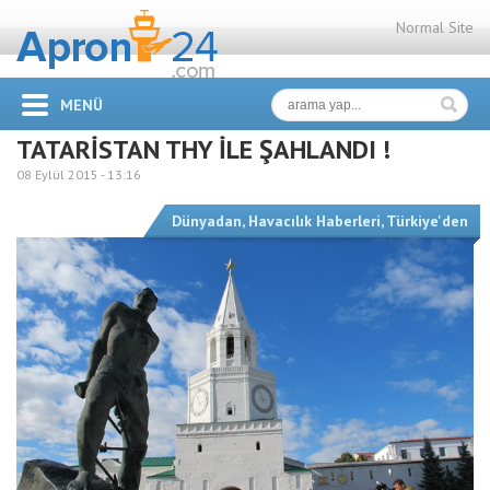
Normal Site
MENÜ
TATARİSTAN THY İLE ŞAHLANDI !
08 Eylül 2015 -
13:16
Dünyadan
,
Havacılık Haberleri
,
Türkiye'den