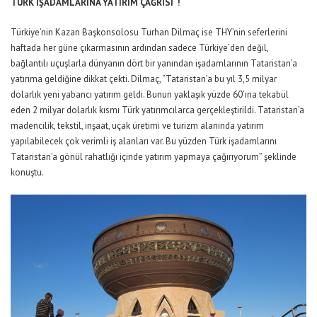
TÜRK İŞADAMLARINA YATIRIM ÇAĞRISI !
Türkiye’nin Kazan Başkonsolosu Turhan Dilmaç ise THY’nin seferlerini
haftada her güne çıkarmasının ardından sadece Türkiye’den değil,
bağlantılı uçuşlarla dünyanın dört bir yanından işadamlarının Tataristan’a
yatırıma geldiğine dikkat çekti. Dilmaç, “Tataristan’a bu yıl 3,5 milyar
dolarlık yeni yabancı yatırım geldi. Bunun yaklaşık yüzde 60’ına tekabül
eden 2 milyar dolarlık kısmı Türk yatırımcılarca gerçekleştirildi. Tataristan’a
madencilik, tekstil, inşaat, uçak üretimi ve turizm alanında yatırım
yapılabilecek çok verimli iş alanları var. Bu yüzden Türk işadamlarını
Tataristan’a gönül rahatlığı içinde yatırım yapmaya çağırıyorum” şeklinde
konuştu.