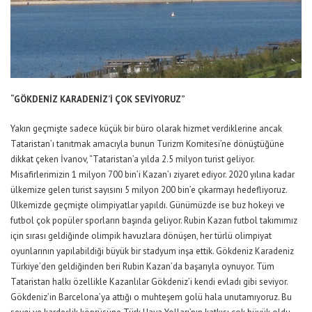
“GÖKDENİZ KARADENİZ’İ ÇOK SEVİYORUZ”
Yakın geçmişte sadece küçük bir büro olarak hizmet verdiklerine ancak
Tataristan’ı tanıtmak amacıyla bunun Turizm Komitesi’ne dönüştüğüne
dikkat çeken İvanov, “Tataristan’a yılda 2.5 milyon turist geliyor.
Misafirlerimizin 1 milyon 700 bin’i Kazan’ı ziyaret ediyor. 2020 yılına kadar
ülkemize gelen turist sayısını 5 milyon 200 bin’e çıkarmayı hedefliyoruz.
Ülkemizde geçmişte olimpiyatlar yapıldı. Günümüzde ise buz hokeyi ve
futbol çok popüler sporların başında geliyor. Rubin Kazan futbol takımımız
için sırası geldiğinde olimpik havuzlara dönüşen, her türlü olimpiyat
oyunlarının yapılabildiği büyük bir stadyum inşa ettik. Gökdeniz Karadeniz
Türkiye’den geldiğinden beri Rubin Kazan’da başarıyla oynuyor. Tüm
Tataristan halkı özellikle Kazanlılar Gökdeniz’i kendi evladı gibi seviyor.
Gökdeniz’in Barcelona’ya attığı o muhteşem golü hala unutamıyoruz. Bu