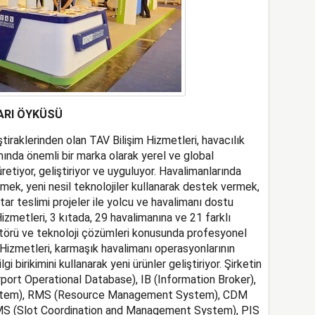
ARI ÖYKÜSÜ
tiraklerinden olan TAV Bilişim Hizmetleri, havacılık
nda önemli bir marka olarak yerel ve global
retiyor, geliştiriyor ve uyguluyor. Havalimanlarında
tmek, yeni nesil teknolojiler kullanarak destek vermek,
r teslimi projeler ile yolcu ve havalimanı dostu
izmetleri, 3 kıtada, 29 havalimanına ve 21 farklı
ktörü ve teknoloji çözümleri konusunda profesyonel
Hizmetleri, karmaşık havalimanı operasyonlarının
gi birikimini kullanarak yeni ürünler geliştiriyor. Şirketin
irport Operational Database), IB (Information Broker),
System), RMS (Resource Management System), CDM
CMS (Slot Coordination and Management System), PIS