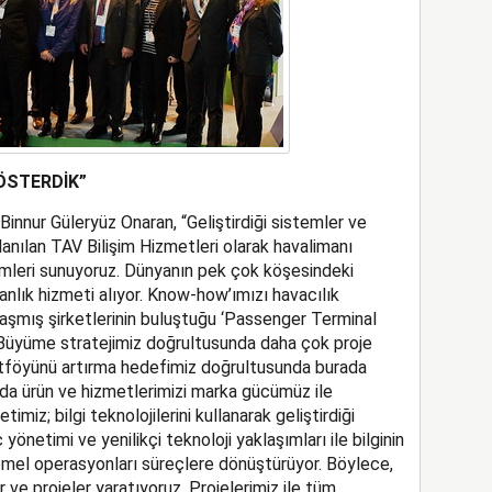
ÖSTERDİK”
innur Güleryüz Onaran, “Geliştirdiği sistemler ve
lanılan TAV Bilişim Hizmetleri olarak havalimanı
ümleri sunuyoruz. Dünyanın pek çok köşesindeki
nlık hizmeti alıyor. Know-how’ımızı havacılık
laşmış şirketlerinin buluştuğu ‘Passenger Terminal
. Büyüme stratejimiz doğrultusunda daha çok proje
rtföyünü artırma hedefimiz doğrultusunda burada
mda ürün ve hizmetlerimizi marka gücümüz ile
imiz; bilgi teknolojilerini kullanarak geliştirdiği
önetimi ve yenilikçi teknoloji yaklaşımları ile bilginin
mel operasyonları süreçlere dönüştürüyor. Böylece,
r ve projeler yaratıyoruz. Projelerimiz ile tüm