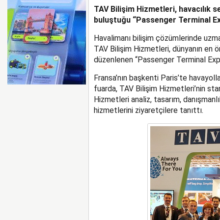
TAV Bilişim Hizmetleri, havacılık 
AYJET’E AİT EĞİTİM 
buluştuğu “Passenger Terminal Expo
Havalimanı bilişim çözümlerinde uzma
TAV Bilişim Hizmetleri, dünyanın en ön
düzenlenen “Passenger Terminal Expo’
Fransa’nın başkenti Paris’te havayolla
fuarda, TAV Bilişim Hizmetleri’nin stan
Hizmetleri analiz, tasarım, danışmanl
hizmetlerini ziyaretçilere tanıttı.