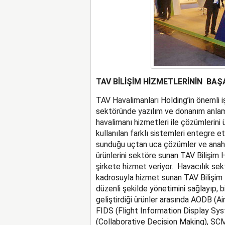
TAV BİLİŞİM HİZMETLERİNİN BAŞ
TAV Havalimanları Holding’in önemli iş
sektöründe yazılım ve donanım anlamı
havalimanı hizmetleri ile çözümlerini ü
kullanılan farklı sistemleri entegre e
sunduğu uçtan uca çözümler ve anahta
ürünlerini sektöre sunan TAV Bilişim H
şirkete hizmet veriyor. Havacılık se
kadrosuyla hizmet sunan TAV Bilişim 
düzenli şekilde yönetimini sağlayıp, bil
geliştirdiği ürünler arasında AODB (A
FIDS (Flight Information Display 
(Collaborative Decision Making), S