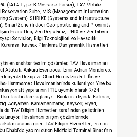
IPA (IATA Type-B Message Parser), TAV Mobile
nd Reservation Suite, MIS (Management Information
oring System), SHRIKE (Systems and Infrastructure
 SmartZone (Indoor Geo-positioning and Proximity
lişim Hizmetleri; Veri Depolama, UNIX ve Veritabanı
apı Servisleri, Bilgi Teknolojileri ve Havacılık
e Kurumsal Kaynak Planlama Danışmanlık Hizmetleri
iştirilen anahtar teslim çözümler, TAV Havalimanları
anbul Atatürk, Ankara Esenboğa, İzmir Adnan Menderes,
onya’da Üsküp ve Ohrid; Gürcistan’da Tiflis ve
ha-Hammamet Havalimanları’nda kullanılıyor. Yine bu
ikasyon alt yapılarının ITIL uyumlu olarak 7/24
tleri tarafından sağlanıyor. Bunların dışında Batman,
azığ, Adıyaman, Kahramanmaraş, Kayseri; Riyad,
a TAV Bilişim Hizmetleri tarafından geliştirilen
 bulunuyor. Havalimanı bilişim çözümlerinde
kaları arasına giren TAV Bilişim Hizmetleri, en son
 Abu Dhabi’de yapımı süren Midfield Terminal Binası’nın