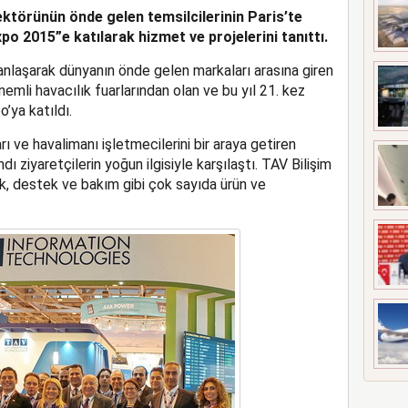
sektörünün önde gelen temsilcilerinin Paris’te
UÇAĞI KAZA KRIMA UĞRADI
 2015”e katılarak hizmet ve projelerini tanıttı.
nlaşarak dünyanın önde gelen markaları arasına giren
emli havacılık fuarlarından olan ve bu yıl 21. kez
ya katıldı.
rı ve havalimanı işletmecilerini bir araya getiren
dı ziyaretçilerin yoğun ilgisiyle karşılaştı. TAV Bilişim
ık, destek ve bakım gibi çok sayıda ürün ve