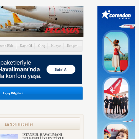
itene Ekle
Kayıt Ol
Giriş
Künye
İletişim
Uçuş Bilgileri
En Son Haberler
İSTANBUL HAVALİMANI
BELGESELİ İZLEYİCİYLE