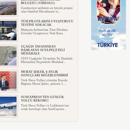
BULUŞTU! (VİDEOLU)
Cumhuriyet tarihinin en büyük projesi
olan İstanbul Havalimanı’nı...
TÜM PİLOTLARINI UYUŞTURUCU
TESTİNE SOKACAK
Malaysia Airlines'tan Tüm Pilotlara
Zorunlu Uyuşturucu Testi Kara...
UÇAĞIN TAVANINDAN
DAMLAYAN SUYA PEÇETELİ
MÜDAHALE
C919 Uçağında Tavandan Su Damladı:
Mürettebat Peçetelerle Müdahal...
MURAT ŞEKER, 6 AYLIK
SONUÇLARI DEĞERLENDİRDİ
Türk Hava Yolları yönetim Kurulu
Başkanı Murat Şeker, şirketin 2....
SUNEXPRESS’TEN GÜNLÜK
YOLCU REKORU!
Türk Hava Yolları ve Lufthansa’nın
ortak kuruluşu olan SunExpress...
IBERYA HAVAYOLLARI GÜNEŞ
TUTULMASI İÇİN ÖZEL UÇUŞ
DÜZENLİYOR