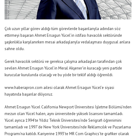
Çok uzun yıllar görev aldığı tüm görevlerde başarılarıyla adından söz
ettirmeyi başaran Ahmet Ersagun Yücel’in istifası havacılık sektöründe
şaşkınlıkla karşılanırken mesai arkadaşlarıyla vedalaşması duygusal anlara
sahne oldu.
Gerek havacılık sektörü ve gereksa çalışma arkadaşları tarafından çok
sevilen Ahmet Ersagun Yücel’in Meral Akşener’in kuracağı yeni partide
kurucular kurulunda olacağı ve bu yöde bir teklif aldığı öğrenildi.
www.haberapron.com ailesi olarak Ahmet Ersagun Yücel’e siyasi
hayatında başarılar diliyoruz.
Ahmet Ersagun Yücel California Newport Üniversitesi İşletme Bölümü’nden
mezun olan Yücel halen, aynı üniversitede yüksek lisansını tamamladı.
Yücel ayrıca 1994’te Yıldız Teknik Üniversitesi’nde Serigrafi öğrenimini
tamamladı ve 1997’de New York Üniversitesi’nde Reklamcılık ve Pazarlama
Programı’na katıldı. Kariyerine 1993’te MR Com Graphics’te grafiker olarak