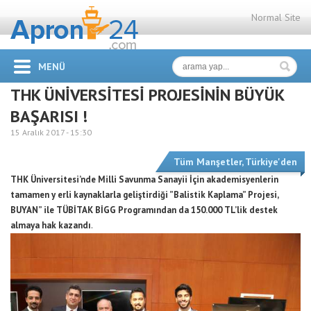
Normal Site
MENÜ
THK ÜNİVERSİTESİ PROJESİNİN BÜYÜK
BAŞARISI !
15 Aralık 2017 -
15:30
Tüm Manşetler
,
Türkiye'den
THK Üniversitesi’nde Milli Savunma Sanayii İçin akademisyenlerin
tamamen y erli kaynaklarla geliştirdiği ”Balistik Kaplama” Projesi,
BUYAN” ile TÜBİTAK BİGG Programından da 150.000 TL’lik destek
almaya hak kazandı
.