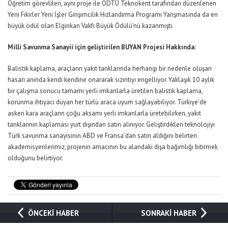
Öğretim görevlileri, aynı proje ile ODTÜ Teknokent tarafından düzenlenen
Yeni Fikirler Yeni İşler Girişimcilik Hızlandırma Programı Yarışmasında da en
büyük ödül olan Elginkan Vakfı Büyük Ödülü’nü kazanmıştı.
Milli Savunma Sanayii için geliştirilen BUYAN Projesi Hakkında:
Balistik kaplama, araçların yakıt tanklarında herhangi bir nedenle oluşan
hasarı anında kendi kendine onararak sızıntıyı engelliyor. Yaklaşık 10 aylık
bir çalışma sonucu tamamı yerli imkanlarla üretilen balistik kaplama,
korunma ihtiyacı duyan her türlü araca uyum sağlayabiliyor. Türkiye’de
askeri kara araçların çoğu aksamı yerli imkanlarla üretebilirken, yakıt
tanklarının kaplaması yurt dışından satın alınıyor. Geliştirdikleri teknolojiyi
Türk savunma sanayisinin ABD ve Fransa’dan satın aldığını belirten
akademisyenlerimiz, projenin amacının bu alandaki dışa bağımlığı bitirmek
olduğunu belirtiyor.
ÖNCEKİ HABER
SONRAKİ HABER