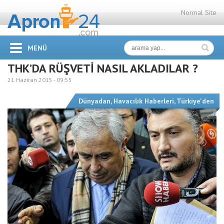
Normal Site
MENÜ
THK’DA RÜŞVETİ NASIL AKLADILAR ?
21 Haziran 2015 -
09:55
Dünyadan
,
Havacılık Haberleri
,
Türkiye'den