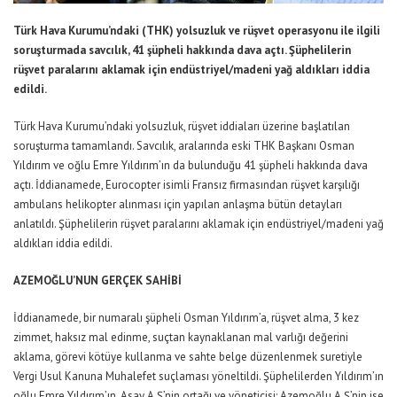
Türk Hava Kurumu’ndaki (THK) yolsuzluk ve rüşvet operasyonu ile ilgili
soruşturmada savcılık, 41 şüpheli hakkında dava açtı. Şüphelilerin
rüşvet paralarını aklamak için endüstriyel/madeni yağ aldıkları iddia
edildi.
Türk Hava Kurumu’ndaki yolsuzluk, rüşvet iddiaları üzerine başlatılan
soruşturma tamamlandı. Savcılık, aralarında eski THK Başkanı Osman
Yıldırım ve oğlu Emre Yıldırım’ın da bulunduğu 41 şüpheli hakkında dava
açtı. İddianamede, Eurocopter isimli Fransız firmasından rüşvet karşılığı
ambulans helikopter alınması için yapılan anlaşma bütün detayları
anlatıldı. Şüphelilerin rüşvet paralarını aklamak için endüstriyel/madeni yağ
aldıkları iddia edildi.
AZEMOĞLU’NUN GERÇEK SAHİBİ
İddianamede, bir numaralı şüpheli Osman Yıldırım’a, rüşvet alma, 3 kez
zimmet, haksız mal edinme, suçtan kaynaklanan mal varlığı değerini
aklama, görevi kötüye kullanma ve sahte belge düzenlenmek suretiyle
Vergi Usul Kanuna Muhalefet suçlaması yöneltildi. Şüphelilerden Yıldırım’ın
oğlu Emre Yıldırım’ın, Asay A.Ş’nin ortağı ve yöneticisi; Azemoğlu A.Ş’nin ise