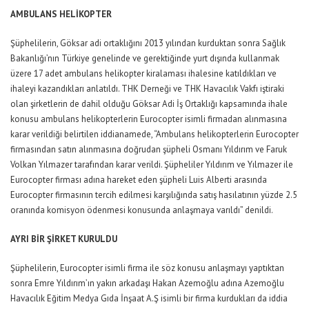
AMBULANS HELİKOPTER
Şüphelilerin, Göksar adi ortaklığını 2013 yılından kurduktan sonra Sağlık
Bakanlığı’nın Türkiye genelinde ve gerektiğinde yurt dışında kullanmak
üzere 17 adet ambulans helikopter kiralaması ihalesine katıldıkları ve
ihaleyi kazandıkları anlatıldı. THK Derneği ve THK Havacılık Vakfı iştiraki
olan şirketlerin de dahil olduğu Göksar Adi İş Ortaklığı kapsamında ihale
konusu ambulans helikopterlerin Eurocopter isimli firmadan alınmasına
karar verildiği belirtilen iddianamede, “Ambulans helikopterlerin Eurocopter
firmasından satın alınmasına doğrudan şüpheli Osmanı Yıldırım ve Faruk
Volkan Yılmazer tarafından karar verildi. Şüpheliler Yıldırım ve Yılmazer ile
Eurocopter firması adına hareket eden şüpheli Luis Alberti arasında
Eurocopter firmasının tercih edilmesi karşılığında satış hasılatının yüzde 2.5
oranında komisyon ödenmesi konusunda anlaşmaya varıldı” denildi.
AYRI BİR ŞİRKET KURULDU
Şüphelilerin, Eurocopter isimli firma ile söz konusu anlaşmayı yaptıktan
sonra Emre Yıldırım’ın yakın arkadaşı Hakan Azemoğlu adına Azemoğlu
Havacılık Eğitim Medya Gıda İnşaat A.Ş isimli bir firma kurdukları da iddia