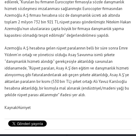
edilerek, “Kurulan bu firmanın Eurocopter firmasıyla sözde danışmanlık
hizmeti sözleşmesi imzalanması sağlanmıştır. Eurocopter firmasından
Azemoğlu A.Ş firması hesabına söz de danışmanlık ücreti adı altında
toplam 2 milyon 732 bin 921 TL rüşvet parası gönderilmiştir. Nitekim Hakan
Azemoğlu’nun uluslararası çapta büyük bir firmaya danışmanlık yapma
kapasitesi olmadığı tespit edilmiştir” değerlendirilmesi yapıldı.
Azemoğlu A.Ş hesabına gelen rüşvet paralarının belli bir süre sonra Emre
Yıldırım’ın ortağı ve yöneticisi olduğu Asay Savunma isimli şirkete
“danışmanlık hizmeti alındığı” gerekçesiyle aktarıldığı savunulan
iddianamede, “Rüşvet paraları, Asay A.Ş’den eğitim ve danışmanlık hizmeti
alınıyormuş gibi faturalandırılarak adı geçen şirkete aktarıldığı, Asay A.Ş’ye
aktarılan paraların bir kısmı (530 bin TL) şirket ortağı Ali Yavuz Karslıoğlu
hesabına aktarıldığı, bir kısmıyla mal alınarak (endüstriyel/madeni yağ) bu
şekilde rüşvet parası aklanmıştır” ifadesi yer aldı.
Kaynak:Hürriyet