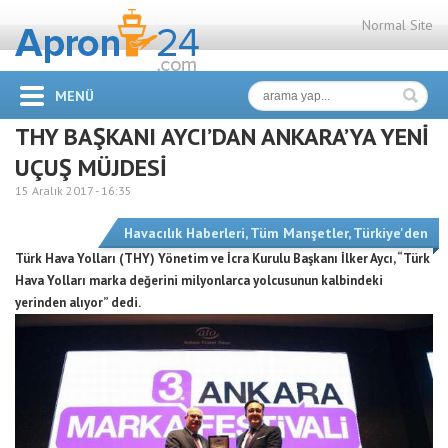
Normal Site
MENÜ
THY BAŞKANI AYCI’DAN ANKARA’YA YENİ
UÇUŞ MÜJDESİ
15 Aralık 2017 -
16:35
Havacılık Haberleri
,
Tüm Manşetler
,
Türkiye'den
Türk Hava Yolları (THY) Yönetim ve İcra Kurulu Başkanı İlker Aycı, “Türk
Hava Yolları marka değerini milyonlarca yolcusunun kalbindeki
yerinden alıyor” dedi.