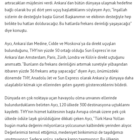
artıracakları müjdesini verdi. Ankara’dan bütün dünyaya ulaşmak hedefine
bağlı olarak bu yıl dört yeni uçuş başlattıklarını söyleyen Aycı, “İnşallah
sizlerin de desteğiyle başta Gürsel Başkanımın ve ekibinin desteğiyle hep
birlikte bu hatları dolduracağız. Bu hatlarda frekans derinliği yaşayacağız”
diye konuştu.
Aycı, Ankara’dan Medine, Cidde ve Moskova’ya da direkt uçuşları
bulunduğunu, THY’nin yüzde 50 ortağı olduğu Sun Express’in ise
Ankara’dan Amsterdam, Paris, Zürih, Londra ve Köln’e direkt uçtuğunu
anımsattı. “Bunların da frekans derinliğini artırmak suretiyle yılbaşından
itibaren yüzde 36 frekans artışı yapacağız” diyen Aycı, önümüzdeki
dönemde THY, Anadolu Jet ve Sun Express olarak Ankara’yı dünyaya daha
ulaşılabilir kılmak için ellerinden gelen gayreti göstereceklerini bildirdi.
Dünyada en çok noktaya uçan havayolu olma unvanını ellerinde
bulundurduklarını belirten Aycı, 120 ülkede 300 destinasyona uçtuklarını
kaydetti. THY’nin hizmet kalitesinin başta Avrupa olmak üzere pek çok
ülkede ödüle layık görüldüğüne dikkati çeken Aycı, “Türk Hava Yolları
bugün marka değerini milyonlarca yolcusunun kalbindeki yerinden alıyor.
Değerlerimizi temsil ettiğimizi, medeniyet birikimimizi de taşıdığımızı
unutmuyoruz. Sadece yolcu, sadece kargo taşımıyoruz. Bu ülkenin