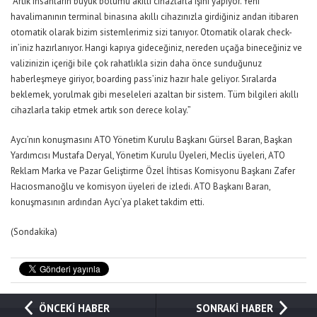
“Artık insanların büyük bölümü akıllı cihazlarla işini yapıyor. Yeni
havalimanının terminal binasına akıllı cihazınızla girdiğiniz andan itibaren
otomatik olarak bizim sistemlerimiz sizi tanıyor. Otomatik olarak check-
in’iniz hazırlanıyor. Hangi kapıya gideceğiniz, nereden uçağa bineceğiniz ve
valizinizin içeriği bile çok rahatlıkla sizin daha önce sunduğunuz
haberleşmeye giriyor, boarding pass’iniz hazır hale geliyor. Sıralarda
beklemek, yorulmak gibi meseleleri azaltan bir sistem. Tüm bilgileri akıllı
cihazlarla takip etmek artık son derece kolay.”
Aycı’nın konuşmasını ATO Yönetim Kurulu Başkanı Gürsel Baran, Başkan
Yardımcısı Mustafa Deryal, Yönetim Kurulu Üyeleri, Meclis üyeleri, ATO
Reklam Marka ve Pazar Geliştirme Özel İhtisas Komisyonu Başkanı Zafer
Hacıosmanoğlu ve komisyon üyeleri de izledi. ATO Başkanı Baran,
konuşmasının ardından Aycı’ya plaket takdim etti.
(Sondakika)
ÖNCEKİ HABER
SONRAKİ HABER