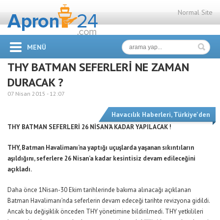
Normal Site
MENÜ
THY BATMAN SEFERLERİ NE ZAMAN
DURACAK ?
07 Nisan 2015 -
12:07
Havacılık Haberleri
,
Türkiye'den
THY BATMAN SEFERLERİ 26 NİSAN’A KADAR YAPILACAK !
THY, Batman Havalimanı’na yaptığı uçuşlarda yaşanan sıkıntıların
aşıldığını, seferlere 26 Nisan’a kadar kesintisiz devam edileceğini
açıkladı.
Daha önce 1Nisan-30 Ekim tarihlerinde bakıma alınacağı açıklanan
Batman Havalimanı’nda seferlerin devam edeceği tarihte revizyona gidildi.
Ancak bu değişiklik önceden THY yönetimine bildirilmedi. THY yetkilileri