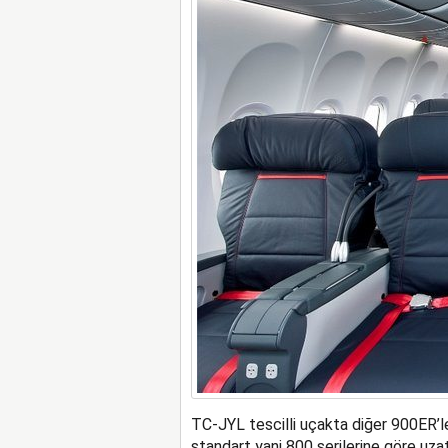
TC-JYL tescilli uçakta diğer 900ER’le
standart yani 800 serilerine göre uza