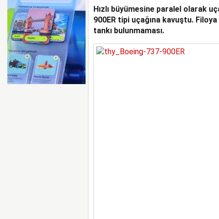
Hızlı büyümesine paralel olarak uç
EMIRATES VE ARSENAL 
KADAR UZATTI
900ER tipi uçağına kavuştu. Filoya 
tankı bulunmaması.