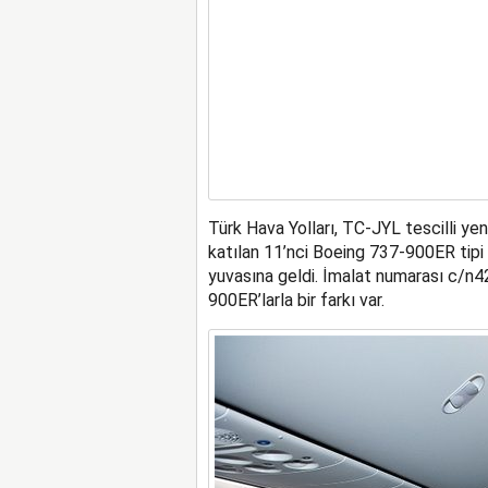
Türk Hava Yolları, TC-JYL tescilli ye
katılan 11’nci Boeing 737-900ER tip
yuvasına geldi. İmalat numarası c/n
900ER’larla bir farkı var.