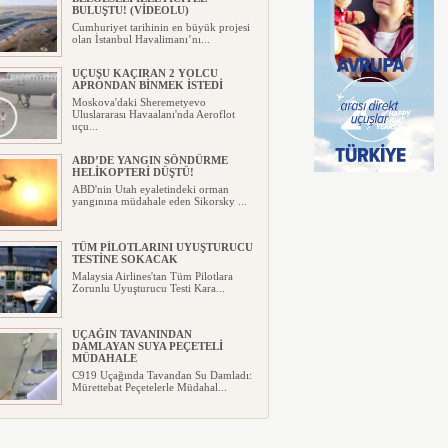
BULUŞTU! (VİDEOLU)
Cumhuriyet tarihinin en büyük projesi
olan İstanbul Havalimanı’nı...
UÇUŞU KAÇIRAN 2 YOLCU
APRONDAN BİNMEK İSTEDİ
Moskova'daki Sheremetyevo
Uluslararası Havaalanı'nda Aeroflot
uçu...
ABD’DE YANGIN SÖNDÜRME
HELİKOPTERİ DÜŞTÜ!
ABD'nin Utah eyaletindeki orman
yangınına müdahale eden Sikorsky ...
TÜM PİLOTLARINI UYUŞTURUCU
TESTİNE SOKACAK
Malaysia Airlines'tan Tüm Pilotlara
Zorunlu Uyuşturucu Testi Kara...
UÇAĞIN TAVANINDAN
DAMLAYAN SUYA PEÇETELİ
MÜDAHALE
C919 Uçağında Tavandan Su Damladı:
Mürettebat Peçetelerle Müdahal...
MURAT ŞEKER, 6 AYLIK
SONUÇLARI DEĞERLENDİRDİ