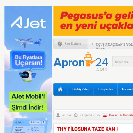
Son Dakika
UÇUŞU KAÇIRAN 2 YO
İSTEDİ
ABD’DE YANGIN SÖND
TÜM PİLOTLARINI UY
SOKACAK
UÇAĞIN TAVANINDAN 
MÜDAHALE
MURAT ŞEKER, 6 AYLI
Türkiye’den
Dünyadan
Havacıl
DEĞERLENDİRDİ
SUNEXPRESS’TEN GÜN
IBERYA HAVAYOLLARI 
ÖZEL UÇUŞ DÜZENLİY
admin
21 Şubat 2015
Havacılık Haberle
TEKSAS’TA ÖZEL UÇAK
THY FİLOSUNA TAZE KAN !
BOEING 737 MAX’LARD