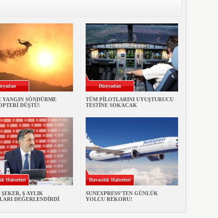
nyadan
Dünyadan
E YANGIN SÖNDÜRME
TÜM PİLOTLARINI UYUŞTURUCU
OPTERİ DÜŞTÜ!
TESTİNE SOKACAK
ık Haberleri
Havacılık Haberleri
ŞEKER, 6 AYLIK
SUNEXPRESS’TEN GÜNLÜK
LARI DEĞERLENDİRDİ
YOLCU REKORU!