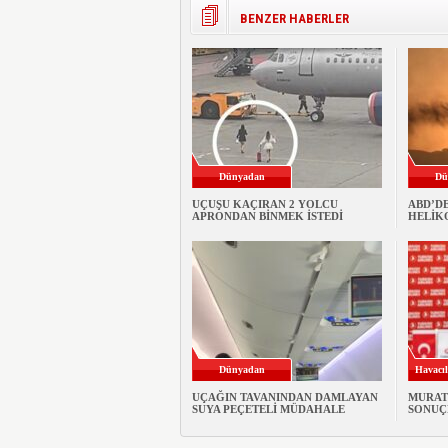
BENZER HABERLER
Dünyadan
Dü
UÇUŞU KAÇIRAN 2 YOLCU
ABD’D
APRONDAN BİNMEK İSTEDİ
HELİK
Dünyadan
Havacıl
UÇAĞIN TAVANINDAN DAMLAYAN
MURAT 
SUYA PEÇETELİ MÜDAHALE
SONUÇ