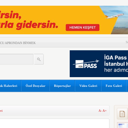
S
LCU APRONDAN BİNMEK
ÜRME HELİKOPTERİ DÜŞTÜ!
UŞTURUCU TESTİNE
DAMLAYAN SUYA PEÇETELİ
K SONUÇLARI
ık Haberleri
Özel Dosyalar
Röportajlar
Video Galeri
Foto Galeri
LÜK YOLCU REKORU!
GÜNEŞ TUTULMASI İÇİN
OR
ri
A-
A+
 DÜŞTÜ
A ÇATLAK RİSKİ