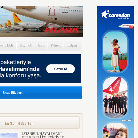
itene Ekle
Kayıt Ol
Giriş
Künye
İletişim
Uçuş Bilgileri
En Son Haberler
İSTANBUL HAVALİMANI
BELGESELİ İZLEYİCİYLE