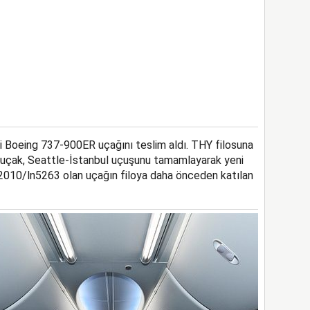
ni Boeing 737-900ER uçağını teslim aldı. THY filosuna
i uçak, Seattle-İstanbul uçuşunu tamamlayarak yeni
42010/ln5263 olan uçağın filoya daha önceden katılan