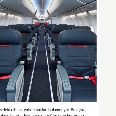
rdeki gibi ek yakıt tankları bulunmuyor. Bu uçak,
tılmış bir gövdeye sahip. THY bu uçakları, yolcu