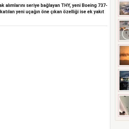
ak alımlarını seriye bağlayan THY, yeni Boeing 737-
ORTAKLIĞINI 2033’E
katılan yeni uçağın öne çıkan özelliği ise ek yakıt