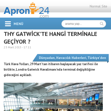
Normal Site
MENÜ
THY GATWİCK’TE HANGİ TERMİNALE
GEÇİYOR ?
23 Mart 2015 -
17:11
Dünyadan
,
Havacılık Haberleri
,
Türkiye'den
Türk Hava Yolları, 29 Mart’tan itibaren başlayacak yaz tarifesi ile
birlikte, Londra Gatwick Havalimanı’nda terminal değişikliğine
gideceğini açıkladı.