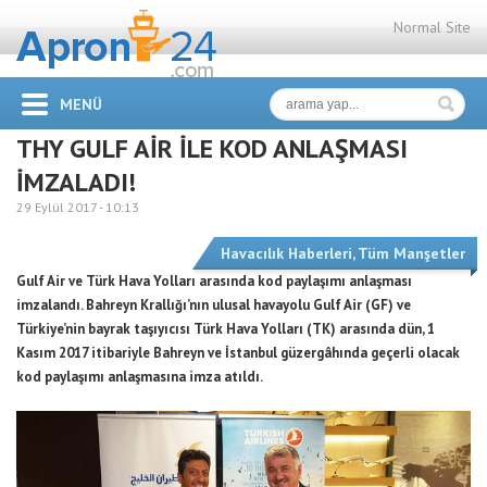
Normal Site
MENÜ
THY GULF AİR İLE KOD ANLAŞMASI
İMZALADI!
29 Eylül 2017 -
10:13
Havacılık Haberleri
,
Tüm Manşetler
Gulf Air ve Türk Hava Yolları arasında kod paylaşımı anlaşması
imzalandı. Bahreyn Krallığı’nın ulusal havayolu Gulf Air (GF) ve
Türkiye’nin bayrak taşıyıcısı Türk Hava Yolları (TK) arasında dün, 1
Kasım 2017 itibariyle Bahreyn ve İstanbul güzergâhında geçerli olacak
kod paylaşımı anlaşmasına imza atıldı.