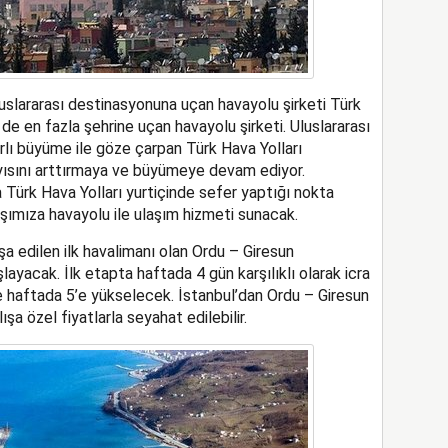
luslararası destinasyonuna uçan havayolu şirketi Türk
de en fazla şehrine uçan havayolu şirketi. Uluslararası
rarlı büyüme ile göze çarpan Türk Hava Yolları
yısını arttırmaya ve büyümeye devam ediyor.
a Türk Hava Yolları yurtiçinde sefer yaptığı nokta
aşımıza havayolu ile ulaşım hizmeti sunacak.
şa edilen ilk havalimanı olan Ordu – Giresun
ayacak. İlk etapta haftada 4 gün karşılıklı olarak icra
le haftada 5’e yükselecek. İstanbul’dan Ordu – Giresun
şa özel fiyatlarla seyahat edilebilir.