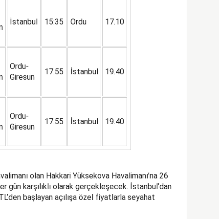
İstanbul
15:35
Ordu
17.10
n
Ordu-
17.55
İstanbul
19.40
n
Giresun
Ordu-
17.55
İstanbul
19.40
n
Giresun
havalimanı olan Hakkari Yüksekova Havalimanı’na 26
r gün karşılıklı olarak gerçekleşecek. İstanbul’dan
L’den başlayan açılışa özel fiyatlarla seyahat