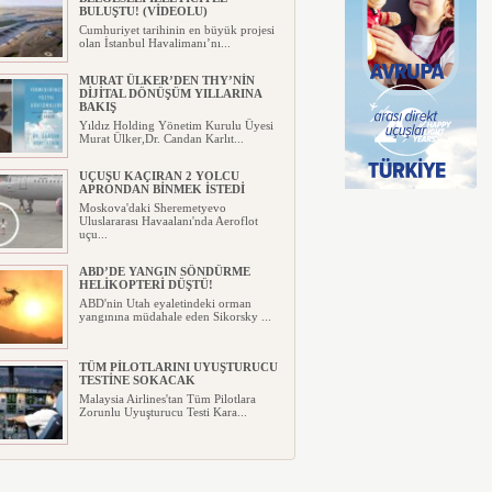
BULUŞTU! (VİDEOLU)
Cumhuriyet tarihinin en büyük projesi
olan İstanbul Havalimanı’nı...
MURAT ÜLKER’DEN THY’NİN
DİJİTAL DÖNÜŞÜM YILLARINA
BAKIŞ
Yıldız Holding Yönetim Kurulu Üyesi
Murat Ülker,Dr. Candan Karlıt...
UÇUŞU KAÇIRAN 2 YOLCU
APRONDAN BİNMEK İSTEDİ
Moskova'daki Sheremetyevo
Uluslararası Havaalanı'nda Aeroflot
uçu...
ABD’DE YANGIN SÖNDÜRME
HELİKOPTERİ DÜŞTÜ!
ABD'nin Utah eyaletindeki orman
yangınına müdahale eden Sikorsky ...
TÜM PİLOTLARINI UYUŞTURUCU
TESTİNE SOKACAK
Malaysia Airlines'tan Tüm Pilotlara
Zorunlu Uyuşturucu Testi Kara...
UÇAĞIN TAVANINDAN
DAMLAYAN SUYA PEÇETELİ
MÜDAHALE