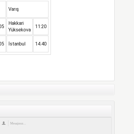
Varış
Hakkari
05
11:20
Yüksekova
05
İstanbul
14.40