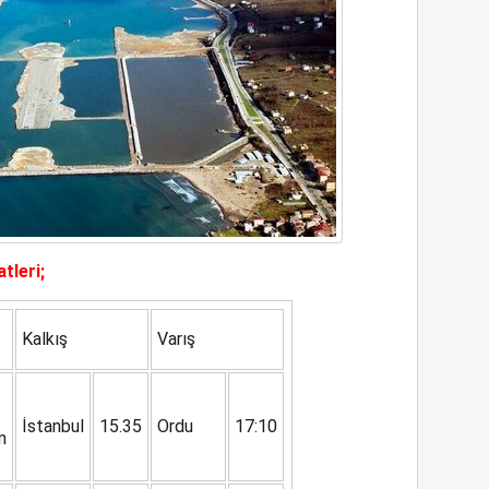
tleri;
Kalkış
Varış
İstanbul
15.35
Ordu
17:10
n