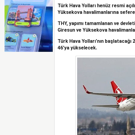
Türk Hava Yolları henüz resmi açı
BOEING 737 MAX’LARD
Yüksekova havalimanlarına sefere 
THY, yapımı tamamlanan ve devletin
Giresun ve Yüksekova havalimanla
Türk Hava Yolları’nın başlatacağı 2
46’ya yükselecek.