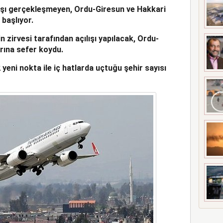
lışı gerçekleşmeyen, Ordu-Giresun ve Hakkari
A ÇATLAK RİSKİ
başlıyor.
 zirvesi tarafından açılışı yapılacak, Ordu-
rına sefer koydu.
 yeni nokta ile iç hatlarda uçtuğu şehir sayısı