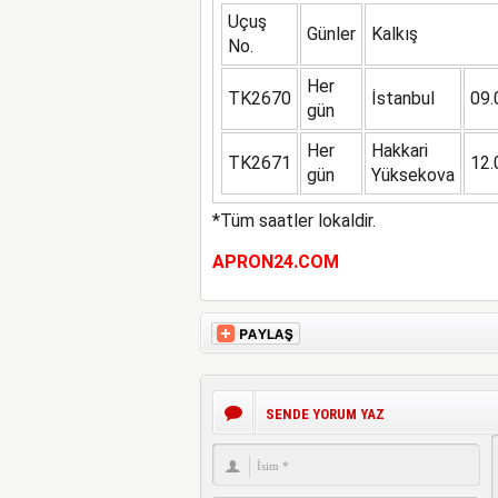
Uçuş
Günler
Kalkış
No.
Her
TK2670
İstanbul
09.
gün
Her
Hakkari
TK2671
12.
gün
Yüksekova
*Tüm saatler lokaldir.
APRON24.COM
SENDE YORUM YAZ