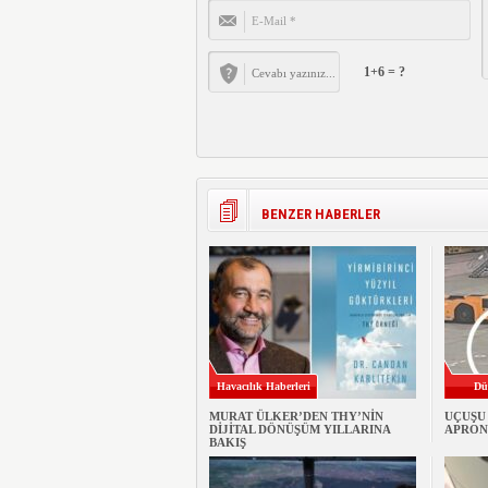
1+6 = ?
BENZER HABERLER
Havacılık Haberleri
Dü
MURAT ÜLKER’DEN THY’NİN
UÇUŞU
DİJİTAL DÖNÜŞÜM YILLARINA
APRON
BAKIŞ