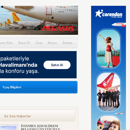
itene Ekle
Kayıt Ol
Giriş
Künye
İletişim
Uçuş Bilgileri
En Son Haberler
İSTANBUL HAVALİMANI
BELGESELİ İZLEYİCİYLE