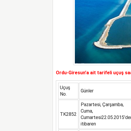
Ordu-Giresun’a ait tarifeli uçuş saa
Uçuş
Günler
No.
Pazartesi, Çarşamba,
Cuma,
TK2852
Cumartesi22.05.2015’de
itibaren