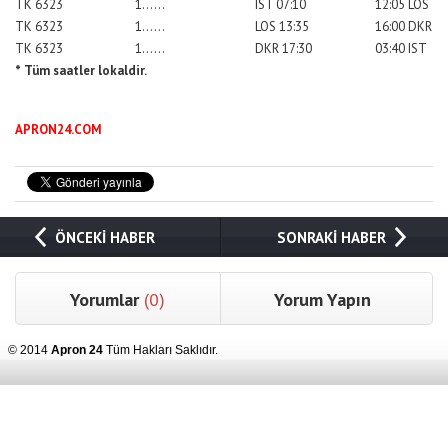
TK 6323
1……
IST 07:10
12:05 LOS
TK 6323
1……
LOS 13:35
16:00 DKR
TK 6323
1……
DKR 17:30
03:40 IST
* Tüm saatler lokaldir.
APRON24.COM
ÖNCEKİ HABER
SONRAKİ HABER
Yorumlar
(0)
Yorum Yapın
© 2014
Apron 24
Tüm Hakları Saklıdır.