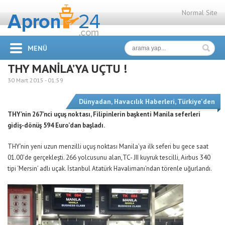
Normal Site
MENÜ
THY MANİLA’YA UÇTU !
30 Mart 2015 -
01:59
Dünyadan
,
Havacılık Haberleri
,
Türkiye'den
THY’nin 267’nci uçuş noktası, Filipinlerin başkenti Manila seferleri
gidiş-dönüş 594 Euro’dan başladı.
THY’nin yeni uzun menzilli uçuş noktası Manila’ya ilk seferi bu gece saat
01.00’de gerçekleşti. 266 yolcusunu alan,TC- JII kuyruk tescilli, Airbus 340
tipi ‘Mersin’ adlı uçak. İstanbul Atatürk Havalimanı’ndan törenle uğurlandı.