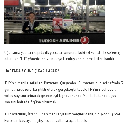
Uğurlama yapılan kapıda ilk yolcular onuruna kokteyl verildi. İlk sefere iş
adamları, THY yöneticileri ve medya kuruluşlarının temsilcileri katıldı.
HAFTADA 7 GÜNE ÇIKARILACAK !
THY’nin Manila seferleri; Pazartesi, Çarşamba , Cumartesi günleri haftada 3
gün olmak üzere karşılıklı olarak gerçekleştirilecek. THY’nin ilk hedefi,
yolcu sayısını artırarak gelecek yıl kış sezonunda Manila hattında uçuş
sayısını haftada 7 güne çıkarmak.
THY yolcuları, İstanbul’dan Manila’ya tüm vergiler dahil, gidiş-dönüş 594
Euro’dan başlayan açılışa özel fiyatlarla uçabilecek.