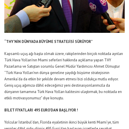
“THY’NİN DÜNYADA BÜYÜME STRATEJİSİ SÜRÜYOR”
Kapsamlı uçuş ağı başta olmak üzere, rakiplerinden birçok noktada ayrılan
Türk Hava Yolları’nın Miami seferleri hakkında açıklama yapan THY
Pazarlama ve Satıştan sorumlu Genel Müdür Yardımcısı Ahmet Olmuştur
“Türk Hava Yolları’nın dünya geneline yaydığı büyüme stratejisinin
Amerika’da da etkin bir şekilde devam etmesi bizi oldukça mutlu ediyor.
Geniş uçuş ağımıza dâhil edeceğimiz yeni destinasyonlarımızla da
dünyanın tamamına Türk Hava Yolları kalitesini ulaştırmak, bu noktada en
etkili motivasyonumuz” diye konuştu.
BİLET FİYATLARI 495 EURO’DAN BAŞLIYOR !
Yolcular İstanbul’dan, Florida eyaletinin ikinci büyük kenti Miami’ye, tüm
vergiler dâhil gidiş-dönüş 495 Euro’dan başlayan ücretlerle seyahat