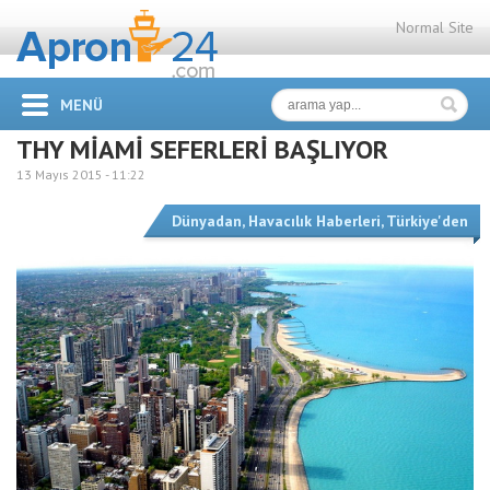
Normal Site
MENÜ
THY MİAMİ SEFERLERİ BAŞLIYOR
13 Mayıs 2015 -
11:22
Dünyadan
,
Havacılık Haberleri
,
Türkiye'den