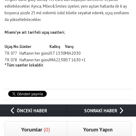
edilebilecekler. Ayrıca, Miles&Smiles üyeleri, yeni açılan hatlarda ilk 6 ay
boyunca yüzde 25 mil indirimli ödül biletle seyahat ederek, uçuş sınıflarını
da yükseltebilecekler.
Miami’ye ait tarifeli uçuş saatleri;
Uçuş No.
Günler
Kalkış
Varış
TK 077
Haftanın her günü
IST
13:30
MIA
20:30
TK 078
Haftanın her günü
MIA
22:30
IST
16:30 +1
*Tüm saatler lokaldir.
ÖNCEKİ HABER
SONRAKİ HABER
Yorumlar
(0)
Yorum Yapın