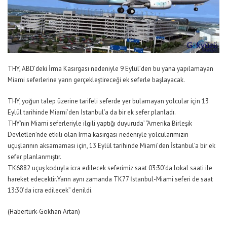
THY, ABD’deki İrma Kasırgası nedeniyle 9 Eylül’den bu yana yapılamayan
Miami seferlerine yarın gerçekleştireceği ek seferle başlayacak.
THY, yoğun talep üzerine tarifeli seferde yer bulamayan yolcular için 13
Eylül tarihinde Miami’den İstanbul’a da bir ek sefer planladı.
THY’nin Miami seferleriyle ilgili yaptığı duyuruda’ “Amerika Birleşik
Devletleri’nde etkili olan Irma kasırgası nedeniyle yolcularımızın
uçuşlarının aksamaması için, 13 Eylül tarihinde Miami’den İstanbul’a bir ek
sefer planlanmıştır.
TK6882 uçuş koduyla icra edilecek seferimiz saat 03:30’da lokal saati ile
hareket edecektir.Yarın aynı zamanda TK77 İstanbul-Miami seferi de saat
13:30’da icra edilecek” denildi.
(Habertürk-Gökhan Artan)