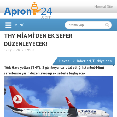
Normal Site
MENÜ
THY MİAMİ’DEN EK SEFER
DÜZENLEYECEK!
12 Eylül 2017 -
09:50
Havacılık Haberleri
,
Türkiye'den
Türk Hava yolları (THY), 3 gün boyunca iptal ettiği İstanbul-Mimi
seferlerine yarın düzenleyeceği ek seferle başlayacak.