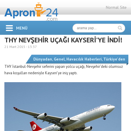
Normal Site
MENÜ
THY NEVŞEHİR UÇAĞI KAYSERİ’YE İNDİ!
21 Mart 2015 -
13:37
Dünyadan
,
Genel
,
Havacılık Haberleri
,
Türkiye'den
THY İstanbul-Nevşehir seferini yapan yolcu uçağı, Nevşehir’deki olumsuz
hava koşulları nedeniyle Kayseri’ye iniş yaptı.