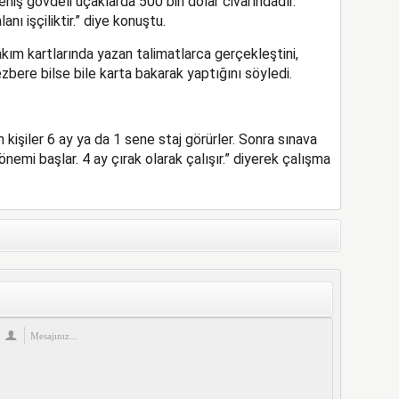
niş gövdeli uçaklarda 500 bin dolar civarındadır.
nı işçiliktir.” diye konuştu.
ım kartlarında yazan talimatlarca gerçekleştini,
bere bilse bile karta bakarak yaptığını söyledi.
işiler 6 ay ya da 1 sene staj görürler. Sonra sınava
önemi başlar. 4 ay çırak olarak çalışır.” diyerek çalışma