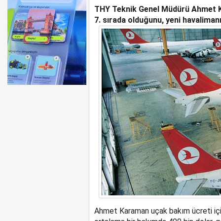
THY Teknik Genel Müdürü Ahmet K
AYJET’TE 137. DÖNEM
7. sırada olduğunu, yeni havalimanı 
Ahmet Karaman uçak bakım ücreti için,