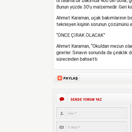
ortalama bir bakımda 400 bin dolar, ge
Bunun yüzde 30’u malzemedir. Geri kala
Ahmet Karaman, uçak bakımlarının bak
teknisyen kişinin sorunun çözümünü ez
“ÖNCE ÇIRAK OLACAK”
Ahmet Karaman, “Okuldan mezun olan k
girerler. Sınavın sonunda da çıraklık d
sürecinden bahsetti.
SENDE YORUM YAZ