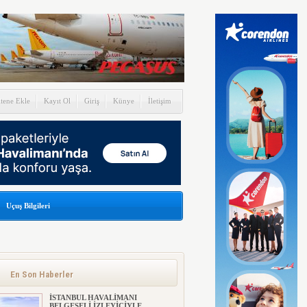
itene Ekle
Kayıt Ol
Giriş
Künye
İletişim
Uçuş Bilgileri
En Son Haberler
İSTANBUL HAVALİMANI
BELGESELİ İZLEYİCİYLE