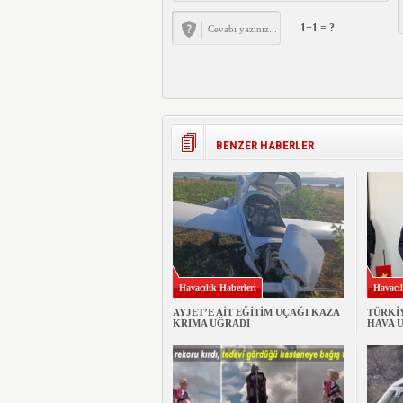
1+1 = ?
BENZER HABERLER
Havacılık Haberleri
Havacıl
AYJET’E AİT EĞİTİM UÇAĞI KAZA
TÜRKİ
KRIMA UĞRADI
HAVA 