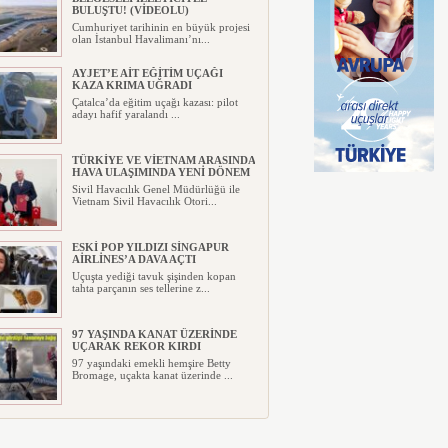
BULUŞTU! (VİDEOLU)
Cumhuriyet tarihinin en büyük projesi
olan İstanbul Havalimanı’nı...
AYJET’E AİT EĞİTİM UÇAĞI
KAZA KRIMA UĞRADI
Çatalca’da eğitim uçağı kazası: pilot
adayı hafif yaralandı ...
TÜRKİYE VE VİETNAM ARASINDA
HAVA ULAŞIMINDA YENİ DÖNEM
Sivil Havacılık Genel Müdürlüğü ile
Vietnam Sivil Havacılık Otori...
ESKİ POP YILDIZI SİNGAPUR
AİRLİNES’A DAVA AÇTI
Uçuşta yediği tavuk şişinden kopan
tahta parçanın ses tellerine z...
97 YAŞINDA KANAT ÜZERİNDE
UÇARAK REKOR KIRDI
97 yaşındaki emekli hemşire Betty
Bromage, uçakta kanat üzerinde ...
TRUMP’IN HELİKOPTERİ
TEHLİKE ATLATTI