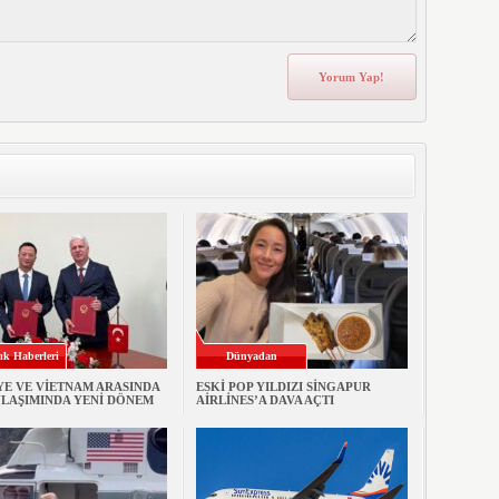
ık Haberleri
Dünyadan
YE VE VİETNAM ARASINDA
ESKİ POP YILDIZI SİNGAPUR
ULAŞIMINDA YENİ DÖNEM
AİRLİNES’A DAVA AÇTI