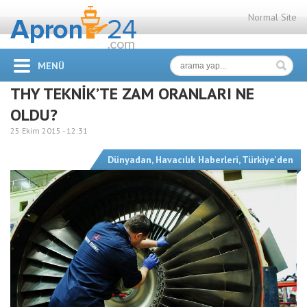
Normal Site
MENÜ
THY TEKNİK’TE ZAM ORANLARI NE
OLDU?
25 Ekim 2015 -
12:31
Dünyadan
,
Havacılık Haberleri
,
Türkiye'den