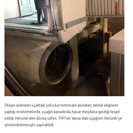
Olayın ardından uçaktaki yolcular terminale alınırken, teknik ekiplerin
yaptığı incelemelerde, uçağın kanadında hasar meydana geldiği tespit
edildi. Helsinki’den dönüş seferi, THY’nin Varna’daki uçağının Helsinki’ye
yönlendirilmesiyle yapılabildi.