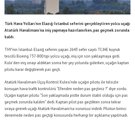
Türk Hava Yolları’nın Elazığ-İstanbul seferini gerçekleştiren yolcu uçağı
Atatürk Havalimanı’na iniş yapmaya hazırlanırken, pas geçmek zorunda
kaldı.
THY’nin İstanbul-Elazığ seferini yapan 2643 sefer sayılı TCJHE kuyruk
tescilli Boeing 737-800 tipi yolcu uçağı, iniş için son yaklaşmaya girdi.
Kule’den iniş onayı aldıktan sonra her şey yolunda giderken, uçağın kaptan
pilotu karar değiştirerek pas geçti.
Atatürk Havalimanı Uçuş Kontrol Kulesi’nde uçağın pilotu ile telsizle
konuşan hava trafik kontrolörü “Efendim neden pas geçtiniz ?” diye sordu.
Uçağın kaptan pilotu “Son yaklaşmada pistte durum stabil olduğu için pas
geçmek zorunda kaldım” dedi. Kaptan pilot pas geçtikten sonra tekrar
sıraya girerek uçağı Atatürk Havalimanı’na sorunsuz indirdi. Pilotun birinci
denemede neden pas geçtiği konusunda herhangi bir açıklama yapılmadı.