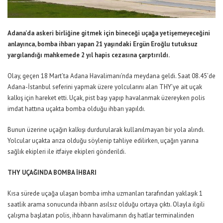
Adana’da askeri birliğine gitmek için bineceği uçağa yetişemeyeceğini
anlayınca, bomba ihbarı yapan 21 yaşındaki Ergün Eroğlu tutuksuz
yargılandığı mahkemede 2 yıl hapis cezasına çarptırıldı.
Olay, geçen 18 Mart’ta Adana Havalimanı’nda meydana geldi. Saat 08.45’de
Adana-İstanbul seferini yapmak üzere yolcularını alan THY’ye ait uçak
kalkış için hareket etti. Uçak, pist başı yapıp havalanmak üzereyken polis
imdat hattına uçakta bomba olduğu ihbarı yapıldı.
Bunun üzerine uçağın kalkışı durdurularak kullanılmayan bir yola alındı.
Yolcular uçakta arıza olduğu söylenip tahliye edilirken, uçağın yanına
sağlık ekipleri ile itfaiye ekipleri gönderildi.
THY UÇAĞINDA BOMBA İHBARI
Kısa sürede uçağa ulaşan bomba imha uzmanları tarafından yaklaşık 1
saatlik arama sonucunda ihbarın asılsız olduğu ortaya çıktı. Olayla ilgili
çalışma başlatan polis, ihbarın havalimanın dış hatlar terminalinden