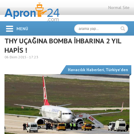
Normal Site
MENÜ
THY UÇAĞINA BOMBA İHBARINA 2 YIL
HAPİS !
06 Ekim 2015 -
17:23
Havacılık Haberleri
,
Türkiye'den