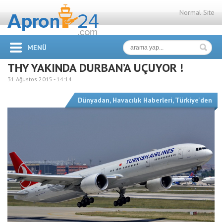
Normal Site
MENÜ
THY YAKINDA DURBAN’A UÇUYOR !
31 Ağustos 2015 -
14:14
Dünyadan
,
Havacılık Haberleri
,
Türkiye'den