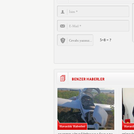
5+8 = ?
BENZER HABERLER
Havacılık Haberleri
Havacıl