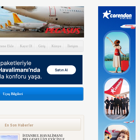
itene Ekle
Kayıt Ol
Giriş
Künye
İletişim
Uçuş Bilgileri
En Son Haberler
İSTANBUL HAVALİMANI
BELGESELİ İZLEYİCİYLE