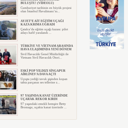
BULUŞTU! (VİDEOLU)
Cumhuriyet tarihinin en büyük projesi
olan İstanbul Havalimanı’nı...
AYJET’E AİT EĞİTİM UÇAĞI
KAZA KRIMA UĞRADI
Çatalca’da eğitim uçağı kazası: pilot
adayı hafif yaralandı ...
TÜRKİYE VE VİETNAM ARASINDA
HAVA ULAŞIMINDA YENİ DÖNEM
Sivil Havacılık Genel Müdürlüğü ile
Vietnam Sivil Havacılık Otori...
ESKİ POP YILDIZI SİNGAPUR
AİRLİNES’A DAVA AÇTI
Uçuşta yediği tavuk şişinden kopan
tahta parçanın ses tellerine z...
97 YAŞINDA KANAT ÜZERİNDE
UÇARAK REKOR KIRDI
97 yaşındaki emekli hemşire Betty
Bromage, uçakta kanat üzerinde ...
TRUMP’IN HELİKOPTERİ
TEHLİKE ATLATTI