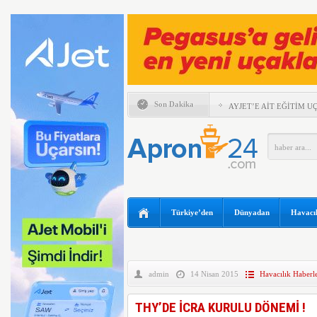
Son Dakika
AYJET’E AİT EĞİTİM 
TÜRKİYE VE VİETNAM
ULAŞIMINDA YENİ DÖ
ESKİ POP YILDIZI SİN
97 YAŞINDA KANAT Ü
KIRDI
TRUMP’IN HELİKOPTER
Türkiye’den
Dünyadan
Havacıl
YILIN İLK ALTI AYIND
ZARAR AÇIKLADI
ABD FLY BAGHDAD’A U
KALDIRDI
admin
14 Nisan 2015
Havacılık Haberle
UÇAKTA BAŞ ÜSTÜ DOL
THY’DE İCRA KURULU DÖNEMİ !
HİTİT BİLİŞİM 500’DE
BİRİNCİSİ