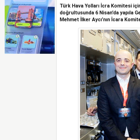
Türk Hava Yolları İcra Komitesi içi
AYJET’TE 137. DÖNEM
doğrultusunda 6 Nisan’da yapıla Ge
Mehmet İlker Aycı’nın İcara Komite