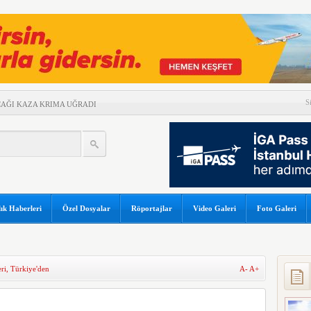
S
UÇAĞI KAZA KRIMA UĞRADI
 ARASINDA HAVA
NEM
GAPUR AİRLİNES’A DAVA AÇTI
ZERİNDE UÇARAK REKOR
İ TEHLİKE ATLATTI
ık Haberleri
Özel Dosyalar
Röportajlar
Video Galeri
Foto Galeri
A 5 MİLYAR 301 MİLYON TL
YGULADIĞI YAPTIRIMI
ri
,
Türkiye'den
A-
A+
ABI PARALI HALE GELDİ
 SEKTÖREL YAZILIM