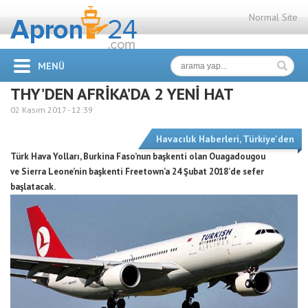
Normal Site
MENÜ
THY’DEN AFRİKA’DA 2 YENİ HAT
02 Kasım 2017 -
12:39
Havacılık Haberleri
,
Türkiye'den
Türk Hava Yolları, Burkina Faso’nun başkenti olan Ouagadougou
ve Sierra Leone’nin başkenti Freetown’a 24 Şubat 2018’de sefer
başlatacak.