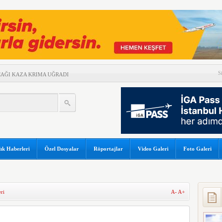
S
UÇAĞI KAZA KRIMA UĞRADI
 ARASINDA HAVA
NEM
GAPUR AİRLİNES’A DAVA AÇTI
ZERİNDE UÇARAK REKOR
İ TEHLİKE ATLATTI
ık Haberleri
Özel Dosyalar
Röportajlar
Video Galeri
Foto Galeri
A 5 MİLYAR 301 MİLYON TL
YGULADIĞI YAPTIRIMI
ri
A-
A+
ABI PARALI HALE GELDİ
 SEKTÖREL YAZILIM