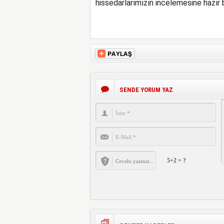
hissedarlarımızın incelemesine hazır b
SENDE YORUM YAZ
5+2 = ?