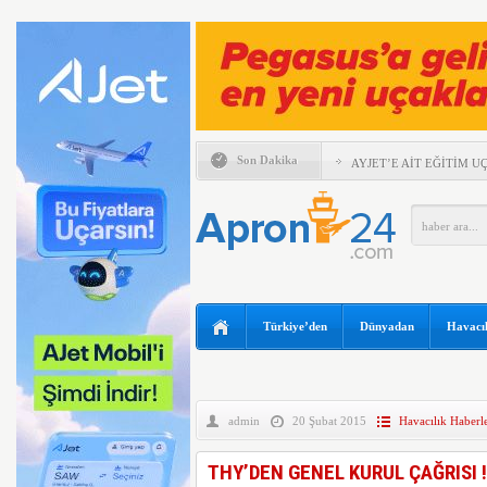
Son Dakika
AYJET’E AİT EĞİTİM 
TÜRKİYE VE VİETNAM
ULAŞIMINDA YENİ DÖ
ESKİ POP YILDIZI SİN
97 YAŞINDA KANAT Ü
KIRDI
TRUMP’IN HELİKOPTER
Türkiye’den
Dünyadan
Havacıl
YILIN İLK ALTI AYIND
ZARAR AÇIKLADI
ABD FLY BAGHDAD’A U
KALDIRDI
admin
20 Şubat 2015
Havacılık Haberle
UÇAKTA BAŞ ÜSTÜ DOL
THY’DEN GENEL KURUL ÇAĞRISI !
HİTİT BİLİŞİM 500’DE
BİRİNCİSİ