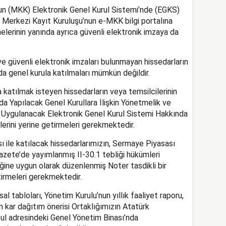
un (MKK) Elektronik Genel Kurul Sistemi’nde (EGKS)
e Merkezi Kayıt Kuruluşu’nun e-MKK bilgi portalına
melerinin yanında ayrıca güvenli elektronik imzaya da
e güvenli elektronik imzaları bulunmayan hissedarların
da genel kurula katılmaları mümkün değildir.
 katılmak isteyen hissedarların veya temsilcilerinin
a Yapılacak Genel Kurullara İlişkin Yönetmelik ve
a Uygulanacak Elektronik Genel Kurul Sistemi Hakkında
erini yerine getirmeleri gerekmektedir.
sı ile katılacak hissedarlarımızın, Sermaye Piyasası
azete’de yayımlanmış II-30.1 tebliği hükümleri
ine uygun olarak düzenlenmiş Noter tasdikli bir
tirmeleri gerekmektedir.
sal tabloları, Yönetim Kurulu’nun yıllık faaliyet raporu,
 kar dağıtım önerisi Ortaklığımızın Atatürk
ul adresindeki Genel Yönetim Binası’nda