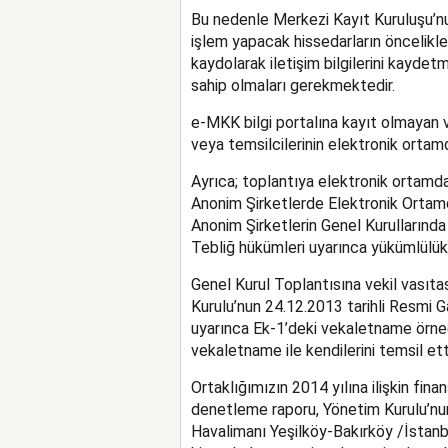
Bu nedenle Merkezi Kayıt Kuruluşu’n
işlem yapacak hissedarların öncelikl
kaydolarak iletişim bilgilerini kaydet
sahip olmaları gerekmektedir.
e-MKK bilgi portalına kayıt olmayan v
veya temsilcilerinin elektronik ortam
Ayrıca; toplantıya elektronik ortamda
Anonim Şirketlerde Elektronik Ortamd
Anonim Şirketlerin Genel Kurullarınd
Tebliğ hükümleri uyarınca yükümlülükl
Genel Kurul Toplantısına vekil vasıta
Kurulu’nun 24.12.2013 tarihli Resmi G
uyarınca Ek-1’deki vekaletname örneğ
vekaletname ile kendilerini temsil et
Ortaklığımızın 2014 yılına ilişkin finan
denetleme raporu, Yönetim Kurulu’nun
Havalimanı Yeşilköy-Bakırköy /İstanb