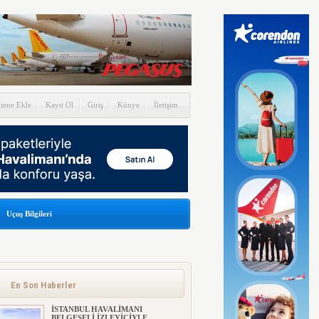
itene Ekle
Kayıt Ol
Giriş
Künye
İletişim
Uçuş Bilgileri
En Son Haberler
İSTANBUL HAVALİMANI
BELGESELİ İZLEYİCİYLE