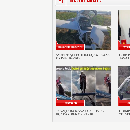
BENZER HABERLER
Havacılık Haberleri
Havacıl
AYJET’E AİT EĞİTİM UÇAĞI KAZA
TÜRKİ
KRIMA UĞRADI
HAVA 
Dünyadan
Dü
97 YAŞINDA KANAT ÜZERİNDE
TRUMP
UÇARAK REKOR KIRDI
ATLATT