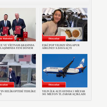
ık Haberleri
Dünyadan
YE VE VİETNAM ARASINDA
ESKİ POP YILDIZI SİNGAPUR
ULAŞIMINDA YENİ DÖNEM
AİRLİNES’A DAVA AÇTI
nyadan
Dünyadan
’IN HELİKOPTERİ TEHLİKE
YILIN İLK ALTI AYINDA 5 MİLYAR
I
301 MİLYON TL ZARAR AÇIKLADI