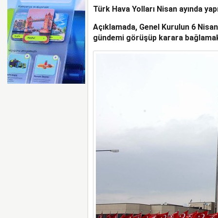
Türk Hava Yolları Nisan ayında yapı
AYJET’TE 137. DÖNEM
Açıklamada, Genel Kurulun 6 Nisan P
gündemi görüşüp karara bağlamak iç