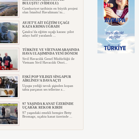
BULUŞTU! (VİDEOLU)
Cumhuriyet tarihinin en büyük projesi
olan İstanbul Havalimanı’nı...
AYJET’E AİT EĞİTİM UÇAĞI
KAZA KRIMA UĞRADI
Çatalca’da eğitim uçağı kazası: pilot
adayı hafif yaralandı ...
TÜRKİYE VE VİETNAM ARASINDA
HAVA ULAŞIMINDA YENİ DÖNEM
Sivil Havacılık Genel Müdürlüğü ile
Vietnam Sivil Havacılık Otori...
ESKİ POP YILDIZI SİNGAPUR
AİRLİNES’A DAVA AÇTI
Uçuşta yediği tavuk şişinden kopan
tahta parçanın ses tellerine z...
97 YAŞINDA KANAT ÜZERİNDE
UÇARAK REKOR KIRDI
97 yaşındaki emekli hemşire Betty
Bromage, uçakta kanat üzerinde ...
TRUMP’IN HELİKOPTERİ
TEHLİKE ATLATTI