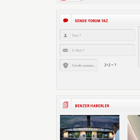
SENDE YORUM YAZ
2+2 = ?
BENZER HABERLER