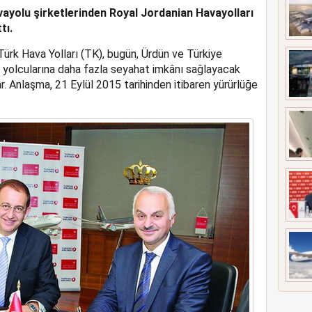
vayolu şirketlerinden Royal Jordanian Havayolları
UÇAĞI KAZA KRIMA UĞRADI
tı.
ürk Hava Yolları (TK), bugün, Ürdün ve Türkiye
u yolcularına daha fazla seyahat imkânı sağlayacak
. Anlaşma, 21 Eylül 2015 tarihinden itibaren yürürlüğe