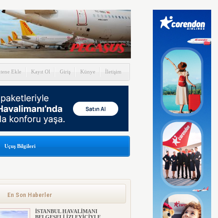
itene Ekle
Kayıt Ol
Giriş
Künye
İletişim
Uçuş Bilgileri
En Son Haberler
İSTANBUL HAVALİMANI
BELGESELİ İZLEYİCİYLE