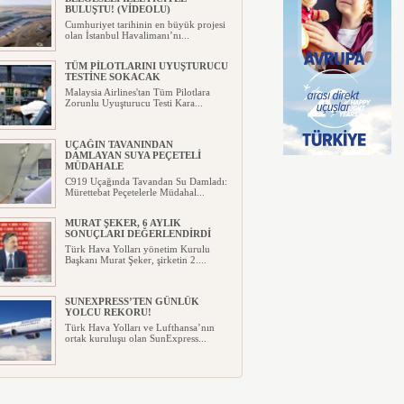
BULUŞTU! (VİDEOLU)
Cumhuriyet tarihinin en büyük projesi
olan İstanbul Havalimanı’nı...
TÜM PİLOTLARINI UYUŞTURUCU
TESTİNE SOKACAK
Malaysia Airlines'tan Tüm Pilotlara
Zorunlu Uyuşturucu Testi Kara...
UÇAĞIN TAVANINDAN
DAMLAYAN SUYA PEÇETELİ
MÜDAHALE
C919 Uçağında Tavandan Su Damladı:
Mürettebat Peçetelerle Müdahal...
MURAT ŞEKER, 6 AYLIK
SONUÇLARI DEĞERLENDİRDİ
Türk Hava Yolları yönetim Kurulu
Başkanı Murat Şeker, şirketin 2....
SUNEXPRESS’TEN GÜNLÜK
YOLCU REKORU!
Türk Hava Yolları ve Lufthansa’nın
ortak kuruluşu olan SunExpress...
IBERYA HAVAYOLLARI GÜNEŞ
TUTULMASI İÇİN ÖZEL UÇUŞ
DÜZENLİYOR