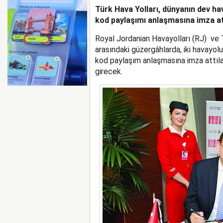
Türk Hava Yolları, dünyanın dev ha
AYJET’E AİT EĞİTİM 
kod paylaşımı anlaşmasına imza at
Royal Jordanian Havayolları (RJ) ve T
arasındaki güzergâhlarda, iki havayol
kod paylaşım anlaşmasına imza attılar
girecek.